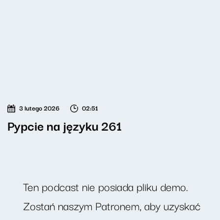
3 lutego 2026
02:51
Pypcie na języku 261
Ten podcast nie posiada pliku demo.
Zostań naszym Patronem, aby uzyskać