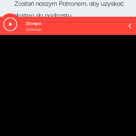
Zostań naszym Patronem, aby uzyskać
dostęp do podcastu.
Gorąco
Iluminacja
O odcinku
Cotygodniowy felieton Michała Rusinka. Dziś odcinek
pt. "Sheeran".
Pozostałe odcinki podcastu