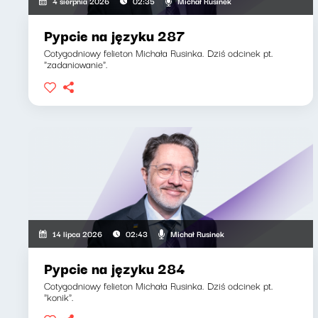
Michał Rusinek
4 sierpnia 2026
02:35
Pypcie na języku 287
Cotygodniowy felieton Michała Rusinka. Dziś odcinek pt.
"zadaniowanie".
Michał Rusinek
14 lipca 2026
02:43
Pypcie na języku 284
Cotygodniowy felieton Michała Rusinka. Dziś odcinek pt.
"konik".