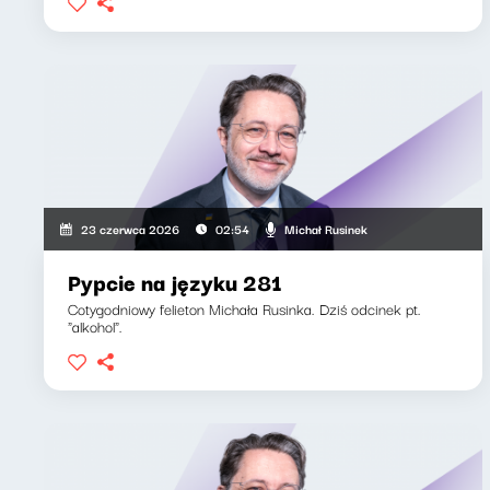
Michał Rusinek
23 czerwca 2026
02:54
Pypcie na języku 281
Cotygodniowy felieton Michała Rusinka. Dziś odcinek pt.
"alkohol".