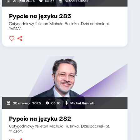
Michał Rusinek
21 lipca 2026
02:57
Pypcie na języku 285
Cotygodniowy felieton Michała Rusinka. Dziś odcinek pt.
"MMA".
Michał Rusinek
30 czerwca 2026
03:16
Pypcie na języku 282
Cotygodniowy felieton Michała Rusinka. Dziś odcinek pt.
"filozof".