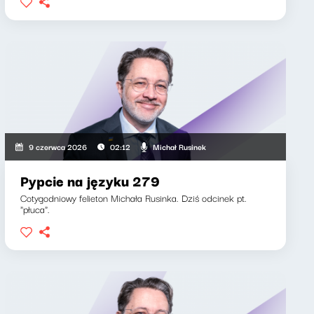
Michał Rusinek
9 czerwca 2026
02:12
Pypcie na języku 279
Cotygodniowy felieton Michała Rusinka. Dziś odcinek pt.
"płuca".