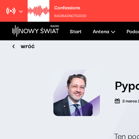
Confessions
BADBADNOTGOOD
Start
Antena
Podc
wróć
Pypc
3 marca
Ten pod