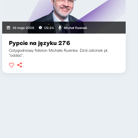
Michał Rusinek
19 maja 2026
02:24
Pypcie na języku 276
Cotygodniowy felieton Michała Rusinka. Dziś odcinek pt.
"oddać".