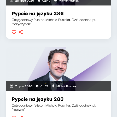
Michał Rusinek
28 lipca 2026
02:40
Pypcie na języku 286
Cotygodniowy felieton Michała Rusinka. Dziś odcinek pt.
"przyczynek".
Michał Rusinek
7 lipca 2026
01:55
Pypcie na języku 283
Cotygodniowy felieton Michała Rusinka. Dziś odcinek pt.
"realizm".