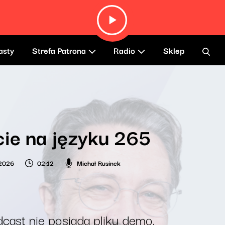
asty
Strefa Patrona
Radio
Sklep
ie na języku 265
 2026
02:12
Michał Rusinek
cast nie posiada pliku demo.