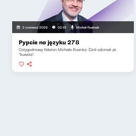
Michał Rusinek
2 czerwca 2026
02:15
Pypcie na języku 278
Cotygodniowy felieton Michała Rusinka. Dziś odcinek pt.
"kuweta".