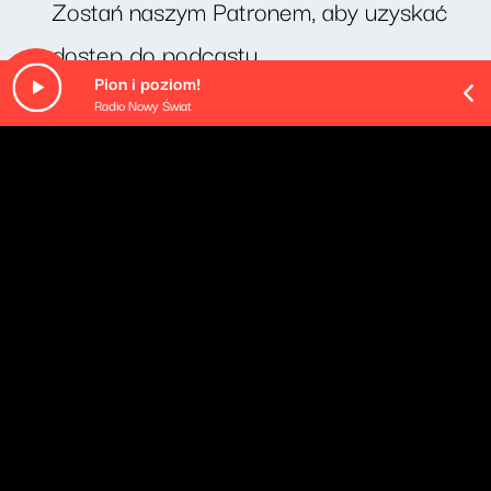
Zostań naszym Patronem, aby uzyskać
dostęp do podcastu.
Pion i poziom!
Radio Nowy Świat
O odcinku
Cotygodniowy felieton Michała Rusinka. Dziś odcinek
pt. "normalsi".
Pozostałe odcinki podcastu