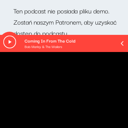
Ten podcast nie posiada pliku demo.
Zostań naszym Patronem, aby uzyskać
dostęp do podcastu.
Coming In From The Cold
Bob Marley & The Wailers
O odcinku
Profesor Michał Rusinek prezentuje swój cotygodniowy