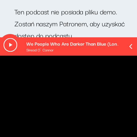
Ten podcast nie posiada pliku demo.
Zostań naszym Patronem, aby uzyskać
dostęp do podcastu.
We People Who Are Darker Than Blue (London Session Version)
Sinead O´Connor
O odcinku
Profesor Michał Rusinek prezentuje swój cotygodniowy