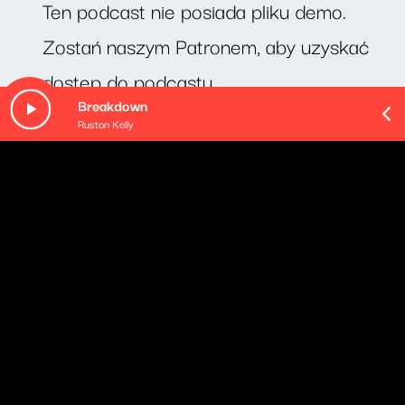
Ten podcast nie posiada pliku demo.
Zostań naszym Patronem, aby uzyskać
dostęp do podcastu.
Breakdown
Ruston Kelly
O odcinku
Cotygodniowy felieton prof. Michała Rusinka.