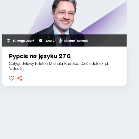
Michał Rusinek
19 maja 2026
02:24
Pypcie na języku 276
Cotygodniowy felieton Michała Rusinka. Dziś odcinek pt.
"oddać".