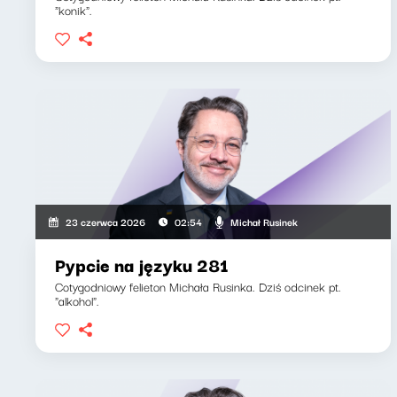
"konik".
Michał Rusinek
23 czerwca 2026
02:54
Pypcie na języku 281
Cotygodniowy felieton Michała Rusinka. Dziś odcinek pt.
"alkohol".