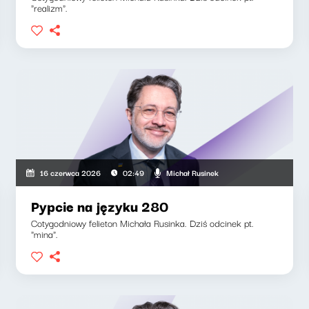
"realizm".
Michał Rusinek
16 czerwca 2026
02:49
Pypcie na języku 280
Cotygodniowy felieton Michała Rusinka. Dziś odcinek pt.
"mina".