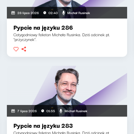
Michał Rusinek
28 lipca 2026
02:40
Pypcie na języku 286
Cotygodniowy felieton Michała Rusinka. Dziś odcinek pt.
"przyczynek".
Michał Rusinek
7 lipca 2026
01:55
Pypcie na języku 283
Cotygodniowy felieton Michała Rusinka. Dziś odcinek pt.