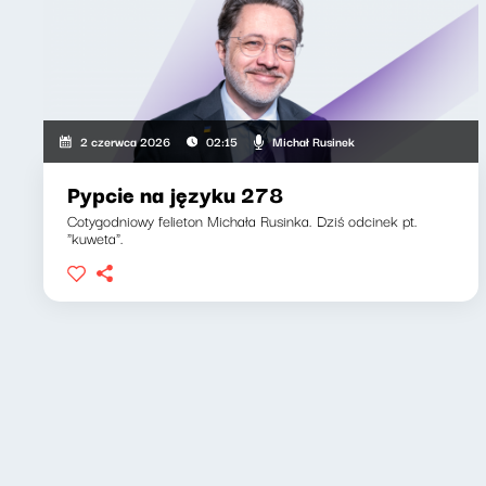
Michał Rusinek
2 czerwca 2026
02:15
Pypcie na języku 278
Cotygodniowy felieton Michała Rusinka. Dziś odcinek pt.
"kuweta".