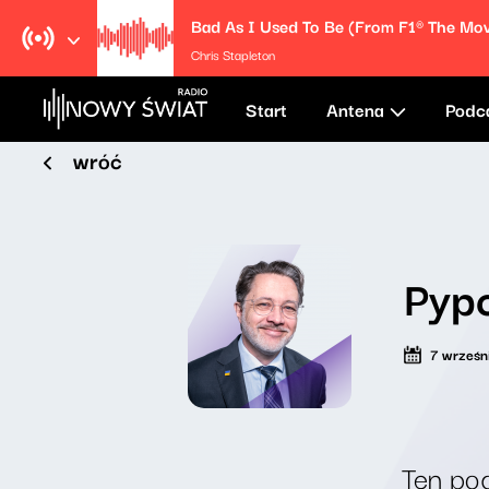
Bad As I Used To Be (From F1® The Mov
Chris Stapleton
Start
Antena
Podc
wróć
Pypc
7 wrześn
Ten pod