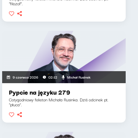
"filozof".
Michał Rusinek
9 czerwca 2026
02:12
Pypcie na języku 279
Cotygodniowy felieton Michała Rusinka. Dziś odcinek pt.
"płuca".