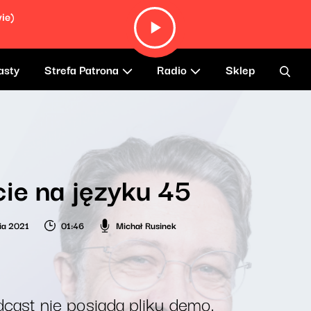
ie)
asty
Strefa Patrona
Radio
Sklep
ie na języku 45
ia 2021
01:46
Michał Rusinek
cast nie posiada pliku demo.