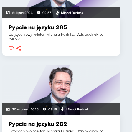
Michał Rusinek
21 lipca 2026
02:57
Pypcie na języku 285
Cotygodniowy felieton Michała Rusinka. Dziś odcinek pt.
"MMA".
Michał Rusinek
30 czerwca 2026
03:16
Pypcie na języku 282
Cotygodniowy felieton Michała Rusinka. Dziś odcinek pt.