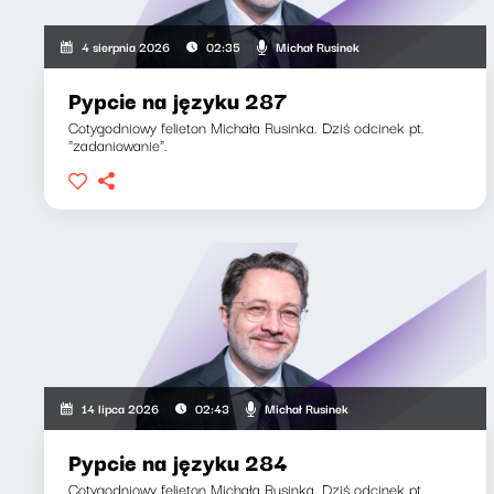
Michał Rusinek
4 sierpnia 2026
02:35
Pypcie na języku 287
Cotygodniowy felieton Michała Rusinka. Dziś odcinek pt.
"zadaniowanie".
Michał Rusinek
14 lipca 2026
02:43
Pypcie na języku 284
Cotygodniowy felieton Michała Rusinka. Dziś odcinek pt.