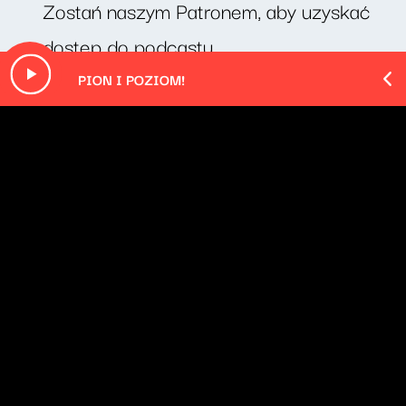
Zostań naszym Patronem, aby uzyskać
dostęp do podcastu.
Pion i poziom!
Radio Nowy Świat
O odcinku
Cotygodniowy felieton prof. Michała Rusinka.