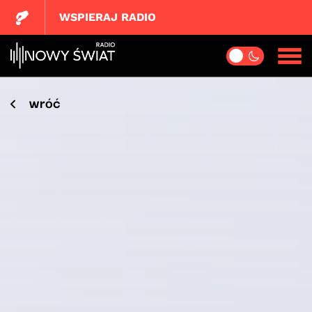
WSPIERAJ RADIO
wróć