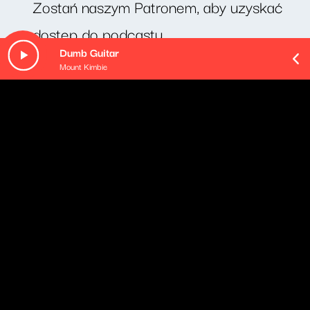
Zostań naszym Patronem, aby uzyskać
dostęp do podcastu.
Dumb Guitar
Mount Kimbie
O odcinku
"Pypcie na języku" to cotygodniowy felieton Michała
Rusinka - dziś pt. "Kamienie".
Pozostałe odcinki podcastu