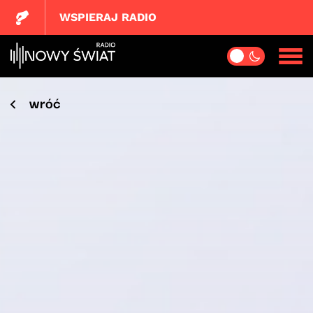
WSPIERAJ RADIO
wróć