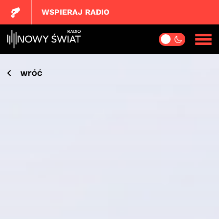
WSPIERAJ RADIO
wróć