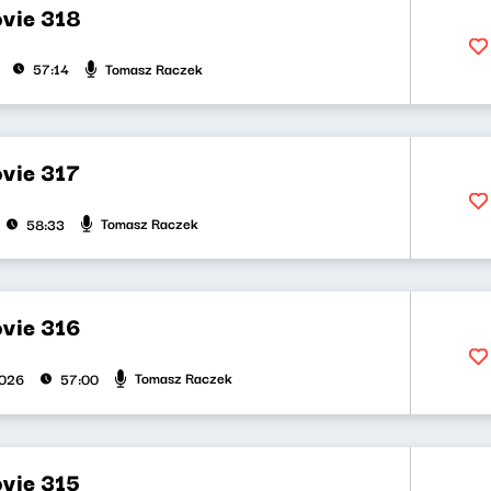
vie 318
Tomasz Raczek
57:14
vie 317
Tomasz Raczek
58:33
vie 316
Tomasz Raczek
2026
57:00
vie 315