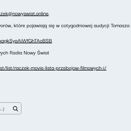
czek@nowyswiat.online
.
orów, które pojawiają się w cotygodniowej audycji Tomasz
1bbxagkSyaAiWfGhTAoBSB
owych Radia Nowy Świat
t/list/raczek-movie-lista-przebojow-filmowych-i/