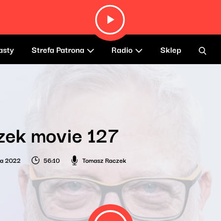
asty
Strefa Patrona
Radio
Sklep
zek movie 127
ia 2022
56:10
Tomasz Raczek