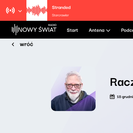
Stranded
Starcrawler
Start
Antena
Podc
wróć
Rac
18 grudn