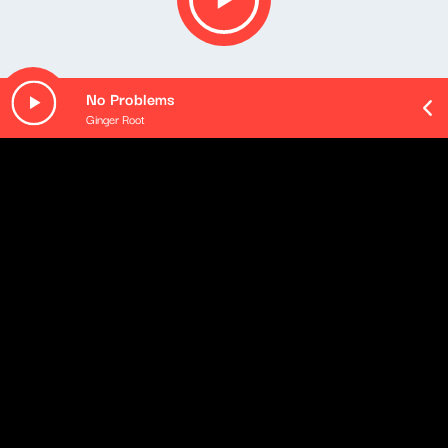
No Problems
Ginger Root
O odcinku
Audycja specjalna: Magia muzyki filmowej.
Playlista audycji:
Ryan Reynolds & The Spirited Ensemble - Bringin’ Back