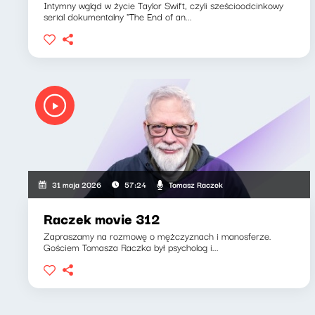
Intymny wgląd w życie Taylor Swift, czyli sześcioodcinkowy
serial dokumentalny "The End of an...
Tomasz Raczek
31 maja 2026
57:24
Raczek movie 312
Zapraszamy na rozmowę o mężczyznach i manosferze.
Gościem Tomasza Raczka był psycholog i...