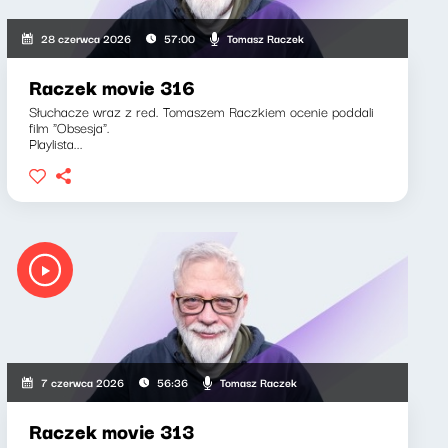
Tomasz Raczek
28 czerwca 2026
57:00
Raczek movie 316
Słuchacze wraz z red. Tomaszem Raczkiem ocenie poddali
film "Obsesja".
Playlista...
Tomasz Raczek
7 czerwca 2026
56:36
Raczek movie 313