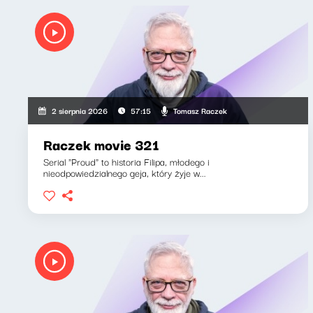
Tomasz Raczek
2 sierpnia 2026
57:15
Raczek movie 321
Serial "Proud" to historia Filipa, młodego i
nieodpowiedzialnego geja, który żyje w...