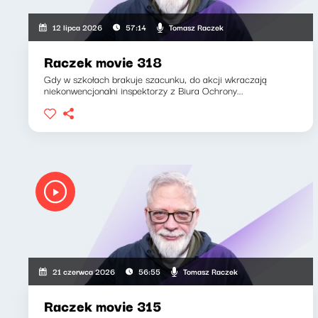
Tomasz Raczek
12 lipca 2026
57:14
Raczek movie 318
Gdy w szkołach brakuje szacunku, do akcji wkraczają
niekonwencjonalni inspektorzy z Biura Ochrony...
Tomasz Raczek
21 czerwca 2026
56:55
Raczek movie 315