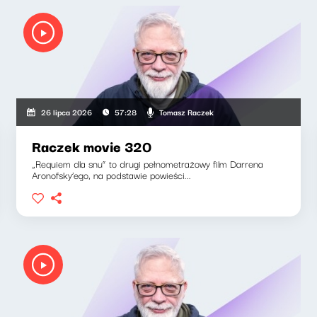
Tomasz Raczek
26 lipca 2026
57:28
Raczek movie 320
„Requiem dla snu” to drugi pełnometrażowy film Darrena
Aronofsky’ego, na podstawie powieści...