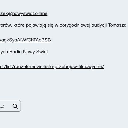
czek@nowyswiat.online
.
orów, które pojawiają się w cotygodniowej audycji Tomasz
1bbxagkSyaAiWfGhTAoBSB
owych Radia Nowy Świat
t/list/raczek-movie-lista-przebojow-filmowych-i/