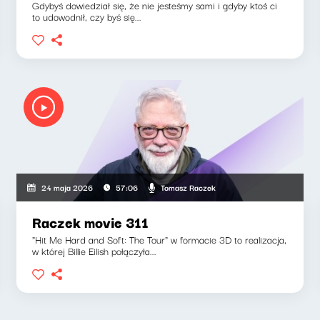
Gdybyś dowiedział się, że nie jesteśmy sami i gdyby ktoś ci
to udowodnił, czy byś się...
Tomasz Raczek
24 maja 2026
57:06
Raczek movie 311
"Hit Me Hard and Soft: The Tour" w formacie 3D to realizacja,
w której Billie Eilish połączyła...