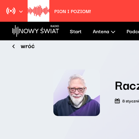
PION I POZIOM!
Start
Antena
Podc
wróć
Rac
8 styczn