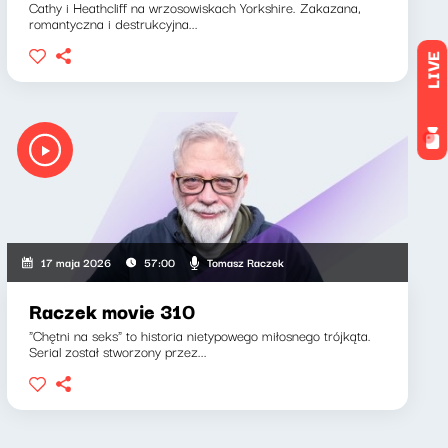
Cathy i Heathcliff na wrzosowiskach Yorkshire. Zakazana,
romantyczna i destrukcyjna...
LIVE
Tomasz Raczek
17 maja 2026
57:00
Raczek movie 310
"Chętni na seks" to historia nietypowego miłosnego trójkąta.
Serial został stworzony przez...