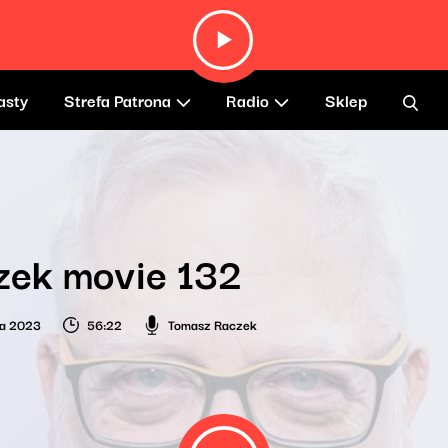
asty
Strefa Patrona
Radio
Sklep
zek movie 132
ia 2023
56:22
Tomasz Raczek