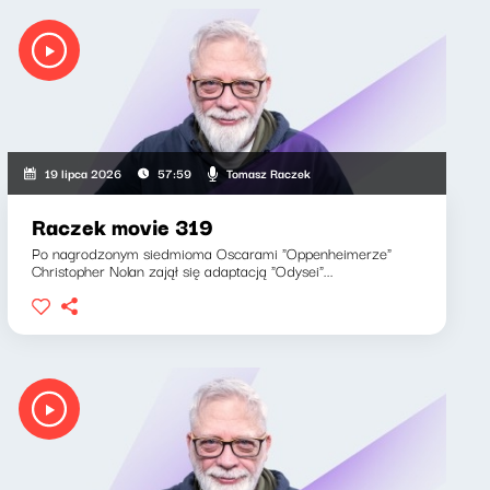
Tomasz Raczek
19 lipca 2026
57:59
Raczek movie 319
Po nagrodzonym siedmioma Oscarami "Oppenheimerze"
Christopher Nolan zajął się adaptacją "Odysei"...