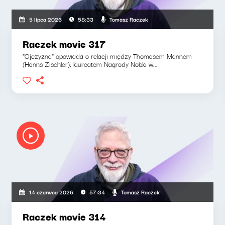
Tomasz Raczek
5 lipca 2026
58:33
Raczek movie 317
"Ojczyzna" opowiada o relacji między Thomasem Mannem
(Hanns Zischler), laureatem Nagrody Nobla w...
Tomasz Raczek
14 czerwca 2026
57:34
Raczek movie 314