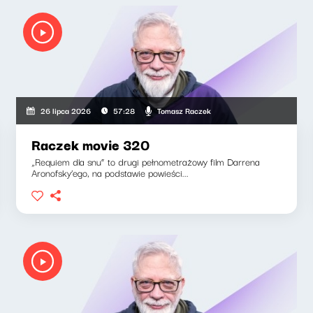
Tomasz Raczek
26 lipca 2026
57:28
Raczek movie 320
„Requiem dla snu” to drugi pełnometrażowy film Darrena
Aronofsky’ego, na podstawie powieści...