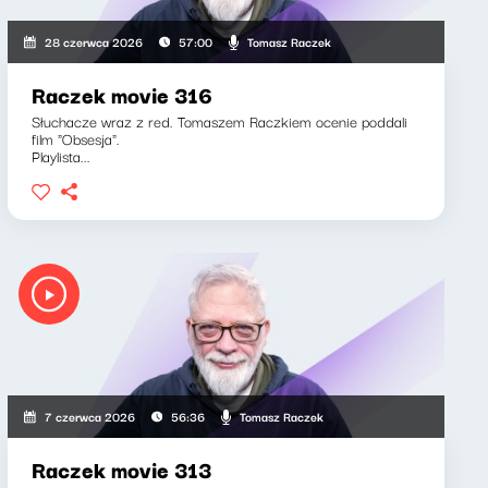
Tomasz Raczek
28 czerwca 2026
57:00
Raczek movie 316
Słuchacze wraz z red. Tomaszem Raczkiem ocenie poddali
film "Obsesja".
Playlista...
Tomasz Raczek
7 czerwca 2026
56:36
Raczek movie 313