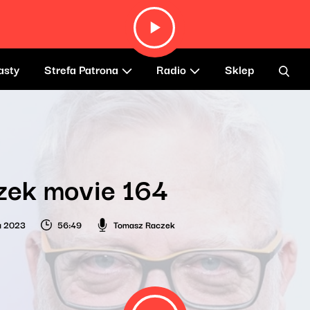
asty
Strefa Patrona
Radio
Sklep
zek movie 164
ia 2023
56:49
Tomasz Raczek