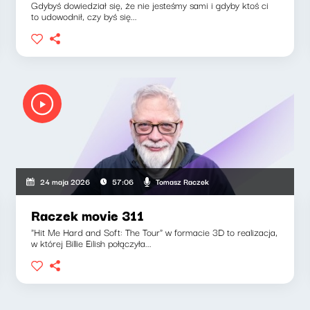
Gdybyś dowiedział się, że nie jesteśmy sami i gdyby ktoś ci
to udowodnił, czy byś się...
Tomasz Raczek
24 maja 2026
57:06
Raczek movie 311
"Hit Me Hard and Soft: The Tour" w formacie 3D to realizacja,
w której Billie Eilish połączyła...