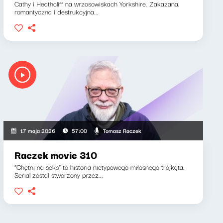
Cathy i Heathcliff na wrzosowiskach Yorkshire. Zakazana,
romantyczna i destrukcyjna...
Tomasz Raczek
17 maja 2026
57:00
Raczek movie 310
"Chętni na seks" to historia nietypowego miłosnego trójkąta.
Serial został stworzony przez...