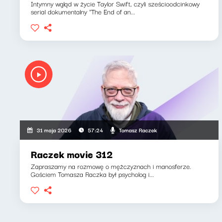
Intymny wgląd w życie Taylor Swift, czyli sześcioodcinkowy
serial dokumentalny "The End of an...
Tomasz Raczek
31 maja 2026
57:24
Raczek movie 312
Zapraszamy na rozmowę o mężczyznach i manosferze.
Gościem Tomasza Raczka był psycholog i...