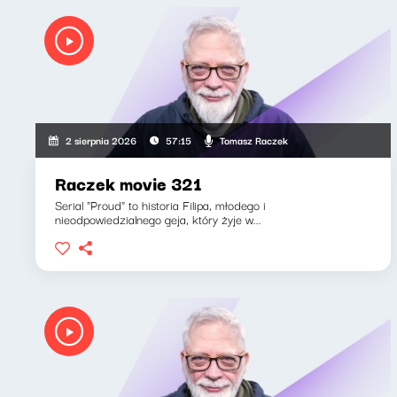
Tomasz Raczek
2 sierpnia 2026
57:15
Raczek movie 321
Serial "Proud" to historia Filipa, młodego i
nieodpowiedzialnego geja, który żyje w...