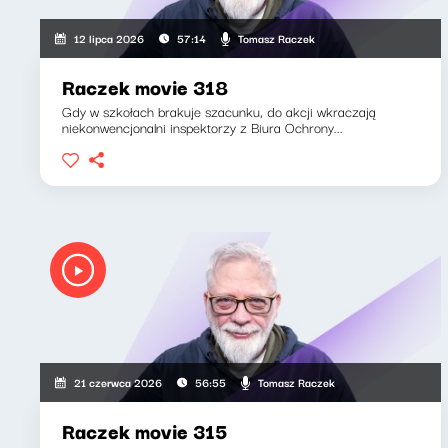
Tomasz Raczek
12 lipca 2026
57:14
Raczek movie 318
Gdy w szkołach brakuje szacunku, do akcji wkraczają
niekonwencjonalni inspektorzy z Biura Ochrony...
Tomasz Raczek
21 czerwca 2026
56:55
Raczek movie 315