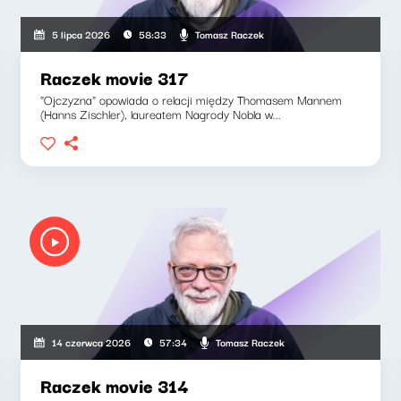
Tomasz Raczek
5 lipca 2026
58:33
Raczek movie 317
"Ojczyzna" opowiada o relacji między Thomasem Mannem
(Hanns Zischler), laureatem Nagrody Nobla w...
Tomasz Raczek
14 czerwca 2026
57:34
Raczek movie 314