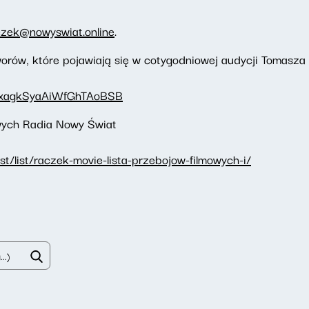
czek@nowyswiat.online
.
orów, które pojawiają się w cotygodniowej audycji Tomasz
1bbxagkSyaAiWfGhTAoBSB
owych Radia Nowy Świat
t/list/raczek-movie-lista-przebojow-filmowych-i/