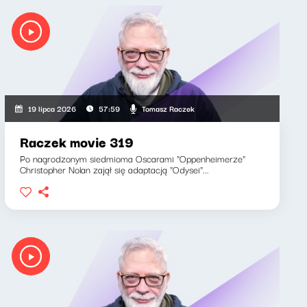
Tomasz Raczek
19 lipca 2026
57:59
Raczek movie 319
Po nagrodzonym siedmioma Oscarami "Oppenheimerze"
Christopher Nolan zajął się adaptacją "Odysei"...