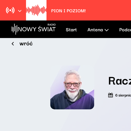
PION I POZIOM!
Start
Antena
Podc
wróć
Rac
6 sierpn