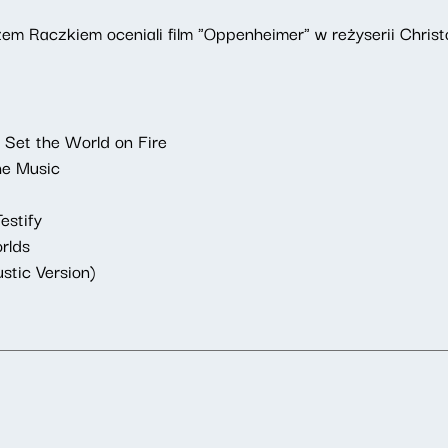
m Raczkiem oceniali film "Oppenheimer" w reżyserii Christ
 Set the World on Fire
he Music
estify
rlds
stic Version)