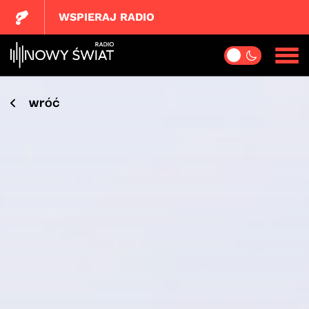
WSPIERAJ RADIO
wróć