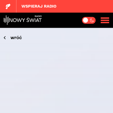
WSPIERAJ RADIO
wróć