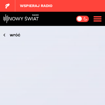
WSPIERAJ RADIO
wróć