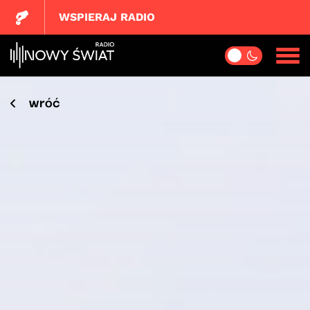
WSPIERAJ RADIO
wróć