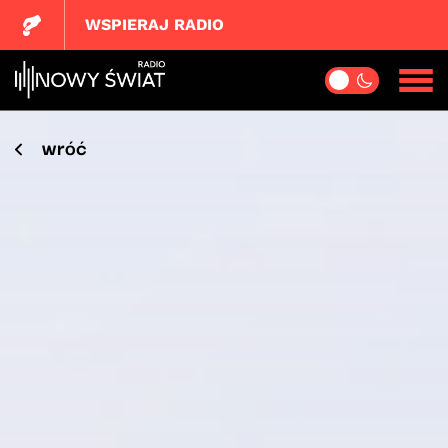
WSPIERAJ RADIO
wróć