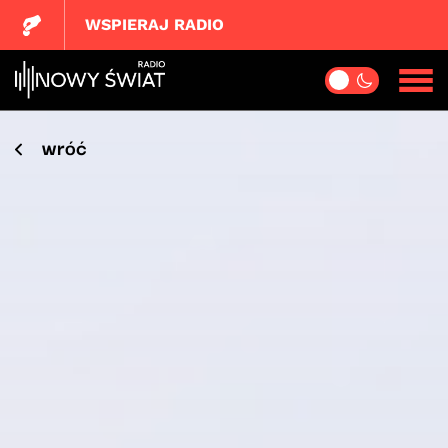
WSPIERAJ RADIO
wróć