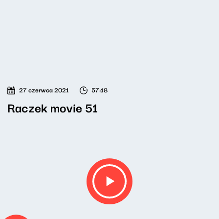
27 czerwca 2021
57:18
Raczek movie 51