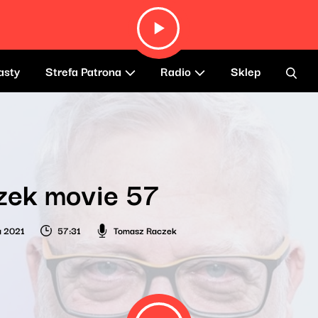
asty
Strefa Patrona
Radio
Sklep
zek movie 57
a 2021
57:31
Tomasz Raczek