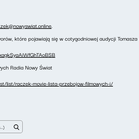
czek@nowyswiat.online
.
orów, które pojawiają się w cotygodniowej audycji Tomasz
1bbxagkSyaAiWfGhTAoBSB
owych Radia Nowy Świat
t/list/raczek-movie-lista-przebojow-filmowych-i/