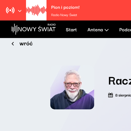
Pion i poziom!
Radio Nowy Świat
Start
Antena
Podc
wróć
Rac
8 sierpni