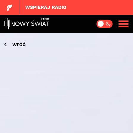
WSPIERAJ RADIO
wróć