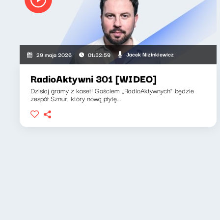
Jacek Nizinkiewicz
29 maja 2026
01:52:59
RadioAktywni 301 [WIDEO]
Dzisiaj gramy z kaset! Gościem „RadioAktywnych” będzie
zespół Sznur, który nową płytę...