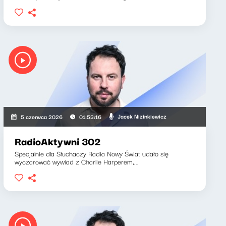
Jacek Nizinkiewicz
5 czerwca 2026
01:53:16
RadioAktywni 302
Specjalnie dla Słuchaczy Radia Nowy Świat udało się
wyczarować wywiad z Charlie Harperem,...