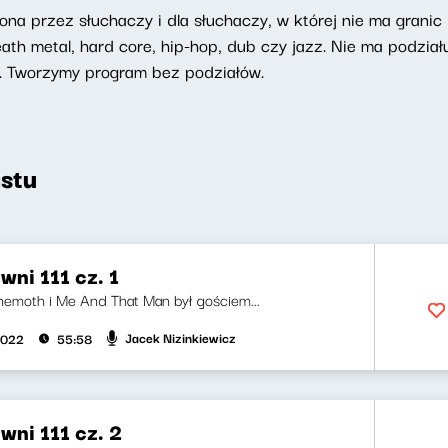
na przez słuchaczy i dla słuchaczy, w której nie ma granic
h metal, hard core, hip-hop, dub czy jazz. Nie ma podziału
. Tworzymy program bez podziałów.
stu
ni 111 cz. 1
ehemoth i Me And That Man był gościem...
Jacek Nizinkiewicz
2022
55:58
wni 111 cz. 2