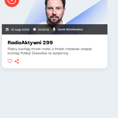
Jacek Nizinkiewicz
15 maja 2026
01:53:11
RadioAktywni 299
Polacy kochają thrash metal, a thrash metalowe zespoły
kochają Polskę! Dowodów na wzajemną...