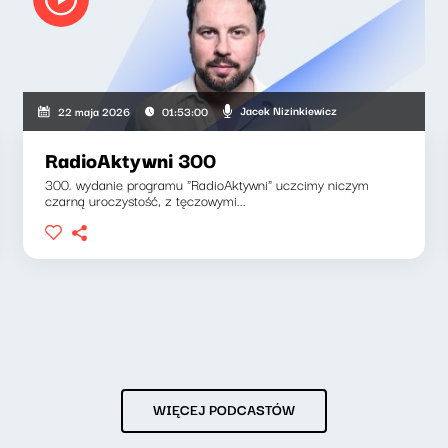
Jacek Nizinkiewicz
22 maja 2026
01:53:00
RadioAktywni 300
300. wydanie programu "RadioAktywni" uczcimy niczym
czarną uroczystość, z tęczowymi...
WIĘCEJ PODCASTÓW