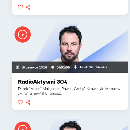
Jacek Nizinkiewicz
19 czerwca 2026
01:52:59
RadioAktywni 304
Darek "Maleo" Malejonek, Paweł „Gruby” Krawczyk, Mirosław
„Miro” Grewiński, Tomasz...