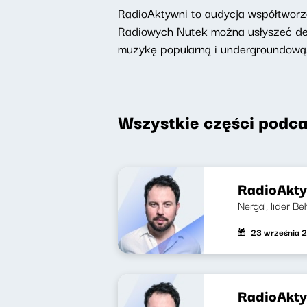
RadioAktywni to audycja współtworzo
Radiowych Nutek można usłyszeć deat
muzykę popularną i undergroundową
Wszystkie części podca
RadioAktyw
Nergal, lider B
23 września 
RadioAkty