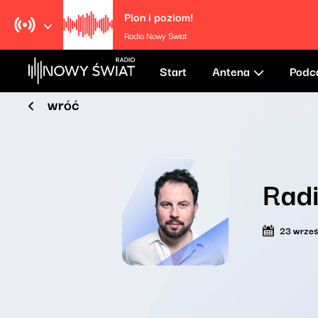
Pion i poziom!
Radio Nowy Świat
Start
Antena
Podc
wróć
Radi
23 wrześ