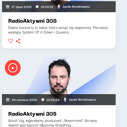
Jacek Nizinkiewicz
17 lipca 2026
01:52:21
RadioAktywni 308
Dobre koncerty to takie, które wciąż się wspomina. Pierwsze
występy System Of A Down i Queens...
Jacek Nizinkiewicz
26 czerwca 2026
01:53:54
RadioAktywni 305
Butch Vig, legendarny producent „Navermind” Nirvany,
dwóch pierwszych albumów Smashing...