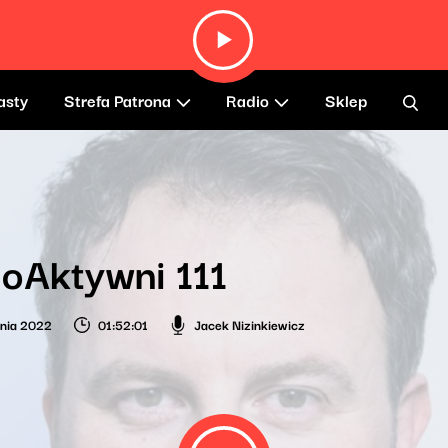
asty
Strefa Patrona
Radio
Sklep
oAktywni 111
nia 2022
01:52:01
Jacek Nizinkiewicz