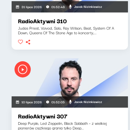
Jacek Nizinkiewicz
31 lipca 2026
01:52:48
RadioAktywni 310
Judas Priest, Voivod, Salo, Ray Wilson, Beat, System Of A
Down, Queens Of The Stone Age to koncerty,...
Jacek Nizinkiewicz
10 lipca 2026
01:52:05
RadioAktywni 307
Deep Purple, Led Zeppelin, Black Sabbath - z wielkiej
pionierów ciężkiego grania tylko Deep...