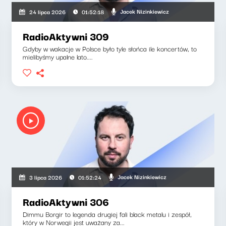
Jacek Nizinkiewicz
24 lipca 2026
01:52:18
RadioAktywni 309
Gdyby w wakacje w Polsce było tyle słońca ile koncertów, to
mielibyśmy upalne lato....
Jacek Nizinkiewicz
3 lipca 2026
01:52:24
RadioAktywni 306
Dimmu Borgir to legenda drugiej fali black metalu i zespół,
który w Norwegii jest uważany za...