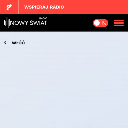
WSPIERAJ RADIO
wróć