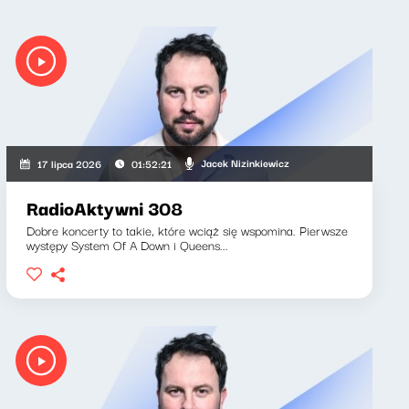
Jacek Nizinkiewicz
17 lipca 2026
01:52:21
RadioAktywni 308
Dobre koncerty to takie, które wciąż się wspomina. Pierwsze
występy System Of A Down i Queens...