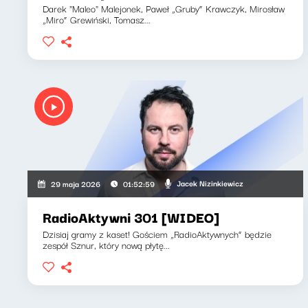
Darek "Maleo" Malejonek, Paweł „Gruby” Krawczyk, Mirosław
„Miro” Grewiński, Tomasz...
Jacek Nizinkiewicz
29 maja 2026
01:52:59
RadioAktywni 301 [WIDEO]
Dzisiaj gramy z kaset! Gościem „RadioAktywnych” będzie
zespół Sznur, który nową płytę...