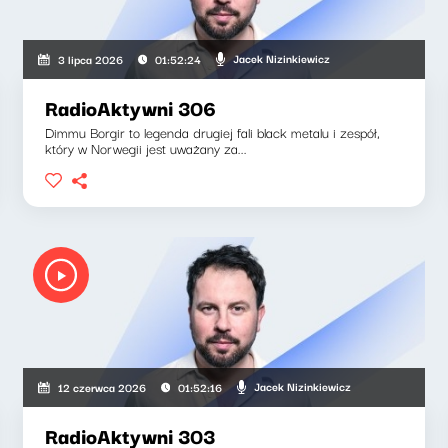
Jacek Nizinkiewicz
3 lipca 2026
01:52:24
RadioAktywni 306
Dimmu Borgir to legenda drugiej fali black metalu i zespół,
który w Norwegii jest uważany za...
Jacek Nizinkiewicz
12 czerwca 2026
01:52:16
RadioAktywni 303