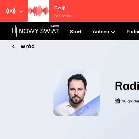
Czuj!
Sad Smiles
Start
Antena
Podc
wróć
Rad
13 grudn