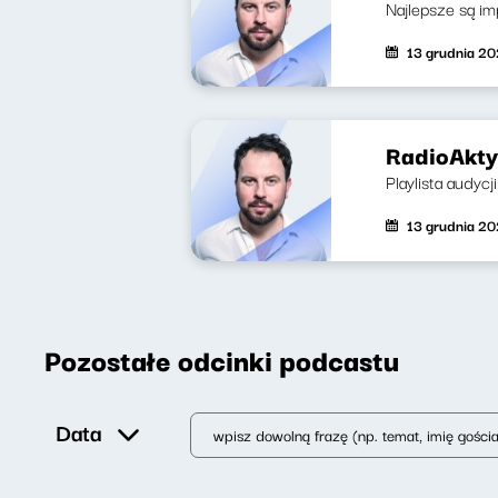
Najlepsze są im
13 grudnia 2
RadioAkty
Playlista audycj
13 grudnia 2
Pozostałe odcinki podcastu
Data