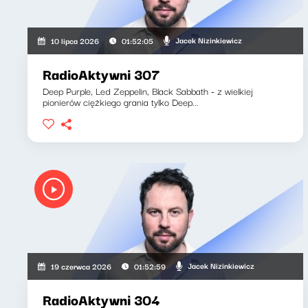
Jacek Nizinkiewicz
10 lipca 2026
01:52:05
RadioAktywni 307
Deep Purple, Led Zeppelin, Black Sabbath - z wielkiej
pionierów ciężkiego grania tylko Deep...
Jacek Nizinkiewicz
19 czerwca 2026
01:52:59
RadioAktywni 304