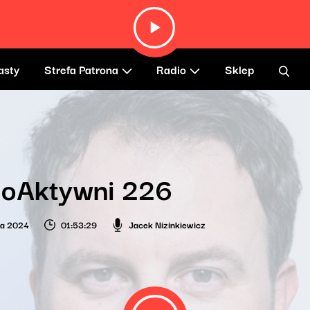
asty
Strefa Patrona
Radio
Sklep
ioAktywni 226
ia 2024
01:53:29
Jacek Nizinkiewicz