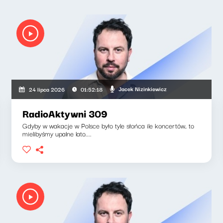
Jacek Nizinkiewicz
24 lipca 2026
01:52:18
RadioAktywni 309
Gdyby w wakacje w Polsce było tyle słońca ile koncertów, to
mielibyśmy upalne lato....