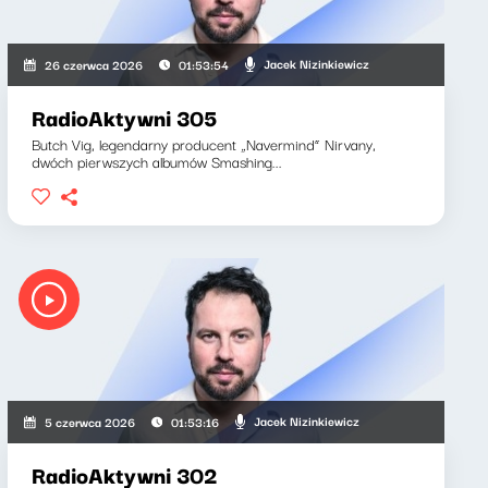
Jacek Nizinkiewicz
26 czerwca 2026
01:53:54
RadioAktywni 305
Butch Vig, legendarny producent „Navermind” Nirvany,
dwóch pierwszych albumów Smashing...
Jacek Nizinkiewicz
5 czerwca 2026
01:53:16
RadioAktywni 302