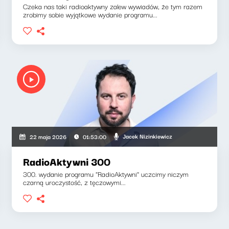
Czeka nas taki radioaktywny zalew wywiadów, że tym razem
zrobimy sobie wyjątkowe wydanie programu...
Jacek Nizinkiewicz
22 maja 2026
01:53:00
RadioAktywni 300
300. wydanie programu "RadioAktywni" uczcimy niczym
czarną uroczystość, z tęczowymi...