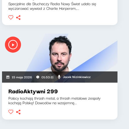
Specjalnie dla Słuchaczy Radia Nowy Świat udało się
wyczarować wywiad z Charlie Harperem,...
Jacek Nizinkiewicz
15 maja 2026
01:53:11
RadioAktywni 299
Polacy kochają thrash metal, a thrash metalowe zespoły
kochają Polskę! Dowodów na wzajemną...