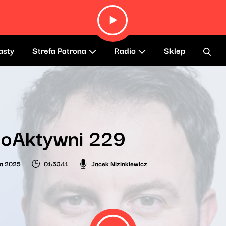
asty
Strefa Patrona
Radio
Sklep
ioAktywni 229
ia 2025
01:53:11
Jacek Nizinkiewicz