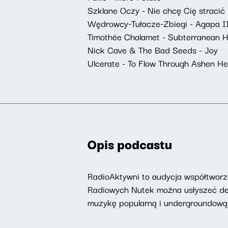
Szklane Oczy - Nie chcę Cię stracić
Wędrowcy~Tułacze~Zbiegi - Agapa I
Timothée Chalamet - Subterranean 
Nick Cave & The Bad Seeds - Joy
Ulcerate - To Flow Through Ashen He
Opis podcastu
RadioAktywni to audycja współtworzo
Radiowych Nutek można usłyszeć deat
muzykę popularną i undergroundową