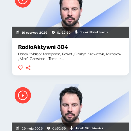
Jacek Nizinkiewicz
19 czerwca 2026
01:52:59
RadioAktywni 304
Darek "Maleo" Malejonek, Paweł „Gruby” Krawczyk, Mirosław
„Miro” Grewiński, Tomasz...
Jacek Nizinkiewicz
29 maja 2026
01:52:59