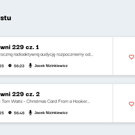
stu
wni 229 cz. 1
oczną radioaktywną audycję rozpoczniemy od...
Jacek Nizinkiewicz
025
56:23
wni 229 cz. 2
ji: Tom Waits - Christmas Card From a Hooker...
Jacek Nizinkiewicz
025
56:48