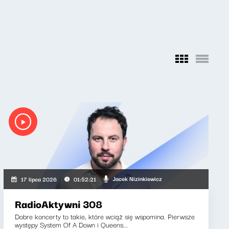
Jacek Nizinkiewicz
17 lipca 2026
01:52:21
RadioAktywni 308
Dobre koncerty to takie, które wciąż się wspomina. Pierwsze
występy System Of A Down i Queens...