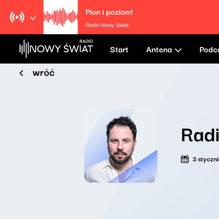
Pion i poziom!
Radio Nowy Świat
Start
Antena
Podc
wróć
Rad
3 styczn