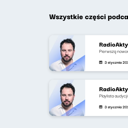
Wszystkie części podca
RadioAkty
Pierwszą nowor
3 stycznia 2
RadioAkty
Playlista audyc
3 stycznia 2