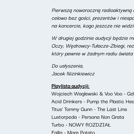
Pierwszą noworoczną radioaktywną a
celowo bez gości, prezentów i niesp
na koncercie, kogo jeszcze nie widzi
W drugiej godzinie audycji będzie mo
Oczy, Wędrowcy-Tułacze-Zbiegi, rece
który pewnie w żadnym radiu świata n
Do usłyszenia,
Jacek Nizinkiewicz
Playlista audycji:
Wojciech Waglewski & Voo Voo - Gd
Acid Drinkers - Pump the Plastic Hea
Titus' Tommy Gunn - The Last Line
Luxtorpeda - Persona Non Grata
Turbo - NOWY ROZDZIAŁ
Fallis - More Potato