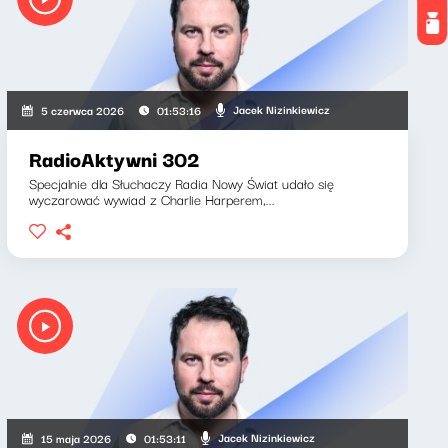
Jacek Nizinkiewicz
5 czerwca 2026
01:53:16
RadioAktywni 302
Specjalnie dla Słuchaczy Radia Nowy Świat udało się
wyczarować wywiad z Charlie Harperem,...
Jacek Nizinkiewicz
15 maja 2026
01:53:11