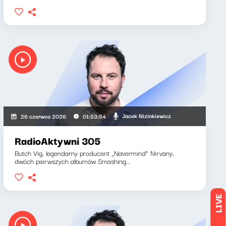
Jacek Nizinkiewicz
26 czerwca 2026
01:53:54
RadioAktywni 305
Butch Vig, legendarny producent „Navermind” Nirvany,
dwóch pierwszych albumów Smashing...
LIVE