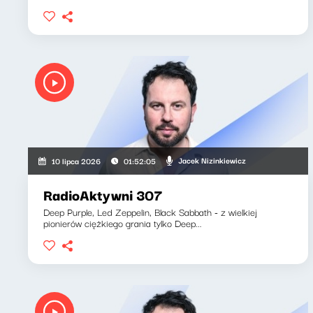
Jacek Nizinkiewicz
10 lipca 2026
01:52:05
RadioAktywni 307
Deep Purple, Led Zeppelin, Black Sabbath - z wielkiej
pionierów ciężkiego grania tylko Deep...