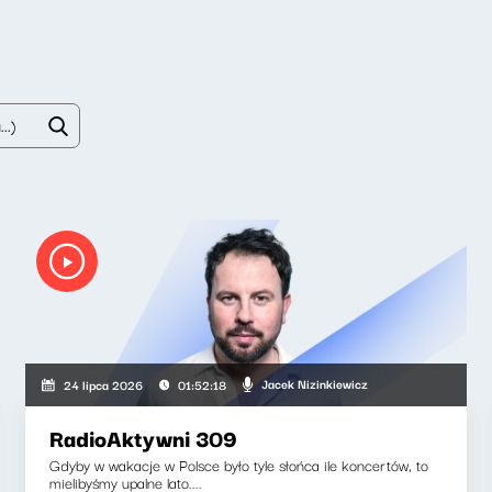
Jacek Nizinkiewicz
24 lipca 2026
01:52:18
RadioAktywni 309
Gdyby w wakacje w Polsce było tyle słońca ile koncertów, to
mielibyśmy upalne lato....