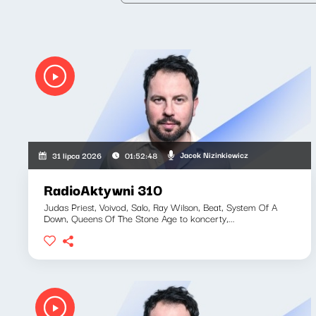
Jacek Nizinkiewicz
31 lipca 2026
01:52:48
RadioAktywni 310
Judas Priest, Voivod, Salo, Ray Wilson, Beat, System Of A
Down, Queens Of The Stone Age to koncerty,...