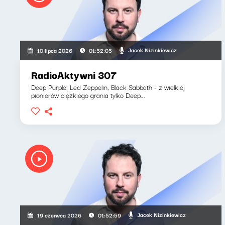
Jacek Nizinkiewicz
10 lipca 2026
01:52:05
RadioAktywni 307
Deep Purple, Led Zeppelin, Black Sabbath - z wielkiej
pionierów ciężkiego grania tylko Deep...
Jacek Nizinkiewicz
19 czerwca 2026
01:52:59