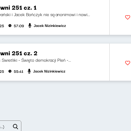
wni 251 cz. 1
ński i Jacek Bończyk nie są anonimowi i nowi...
Jacek Nizinkiewicz
025
57:09
wni 251 cz. 2
: Swietliki - Święto demokracji Pleń -...
Jacek Nizinkiewicz
025
55:41