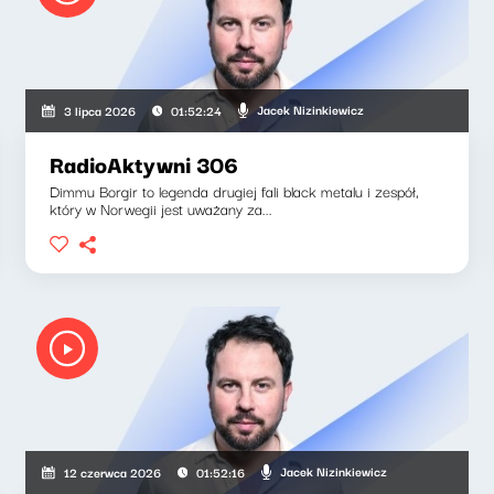
Jacek Nizinkiewicz
3 lipca 2026
01:52:24
RadioAktywni 306
Dimmu Borgir to legenda drugiej fali black metalu i zespół,
który w Norwegii jest uważany za...
Jacek Nizinkiewicz
12 czerwca 2026
01:52:16