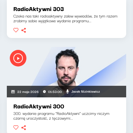
RadioAktywni 303
Czeka nas taki radioaktywny zalew wywiadów, że tym razem
zrobimy sobie wyjątkowe wydanie programu...
Jacek Nizinkiewicz
22 maja 2026
01:53:00
RadioAktywni 300
300. wydanie programu "RadioAktywni" uczcimy niczym
czarną uroczystość, z tęczowymi...