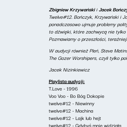
Zbigniew Krzywański
i
Jacek Bończ
Twelve#12. Bończyk, Krzywański i Ja
ponadczasowo ujmuje problemy polity
to dźwięki, które zachwycą nie tylk
Pozmawiamy o przeszłości, teraźniej
W audycji również Pleń, Steve Matins
The Gozer Worshipers, czyli tylko p
Jacek Nizinkiewicz
Playlista audycji:
T.Love - 1996
Voo Voo - Bo Bóg Dokopie
twelve#12 - Niewinny
twelve#12 - Machina
twelve#12 - Lajk lub hejt
twelve#12 - Gdybyś mnie widziała