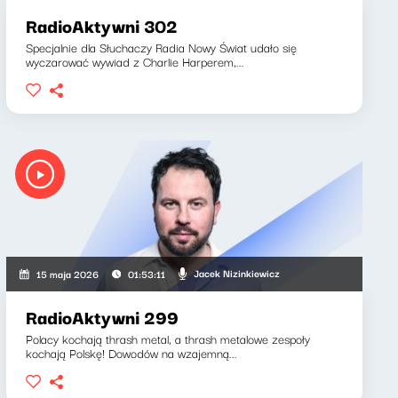
RadioAktywni 302
Specjalnie dla Słuchaczy Radia Nowy Świat udało się
wyczarować wywiad z Charlie Harperem,...
Jacek Nizinkiewicz
15 maja 2026
01:53:11
RadioAktywni 299
Polacy kochają thrash metal, a thrash metalowe zespoły
kochają Polskę! Dowodów na wzajemną...