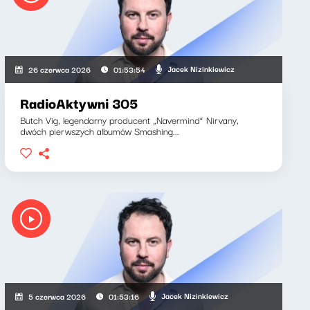
Jacek Nizinkiewicz
26 czerwca 2026
01:53:54
RadioAktywni 305
Butch Vig, legendarny producent „Navermind” Nirvany,
dwóch pierwszych albumów Smashing...
Jacek Nizinkiewicz
5 czerwca 2026
01:53:16