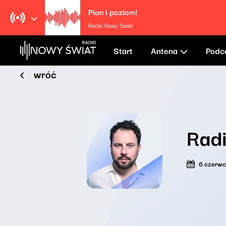
Pion i poziom!
Radio Nowy Świat
Start
Antena
Podc
wróć
Rad
6 czerw