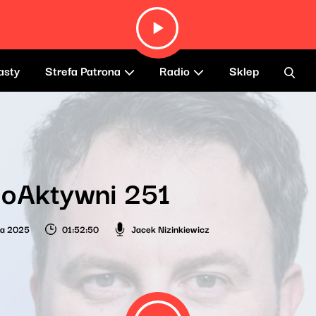
asty
Strefa Patrona
Radio
Sklep
ioAktywni 251
ca 2025
01:52:50
Jacek Nizinkiewicz