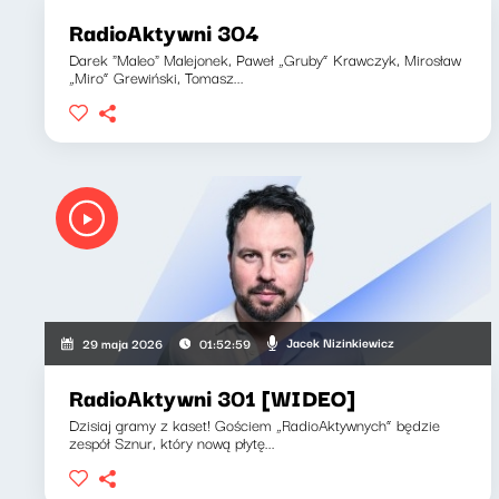
RadioAktywni 304
Darek "Maleo" Malejonek, Paweł „Gruby” Krawczyk, Mirosław
„Miro” Grewiński, Tomasz...
Jacek Nizinkiewicz
29 maja 2026
01:52:59
RadioAktywni 301 [WIDEO]
Dzisiaj gramy z kaset! Gościem „RadioAktywnych” będzie
zespół Sznur, który nową płytę...