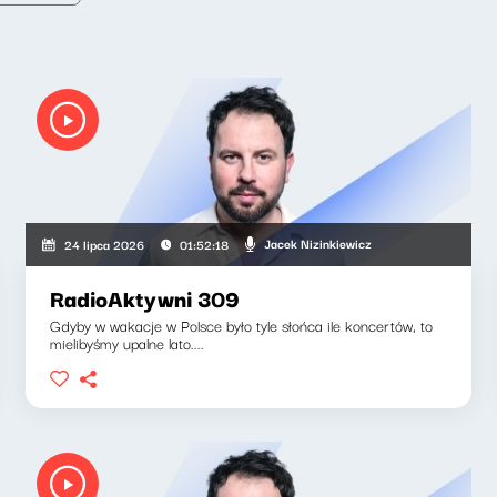
Jacek Nizinkiewicz
24 lipca 2026
01:52:18
RadioAktywni 309
Gdyby w wakacje w Polsce było tyle słońca ile koncertów, to
mielibyśmy upalne lato....