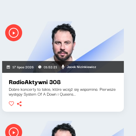
Jacek Nizinkiewicz
17 lipca 2026
01:52:21
RadioAktywni 308
Dobre koncerty to takie, które wciąż się wspomina. Pierwsze
występy System Of A Down i Queens...