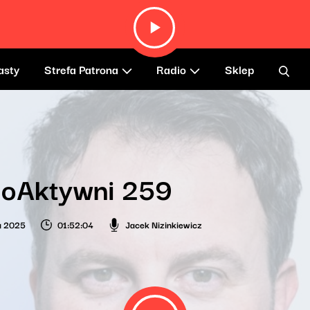
asty
Strefa Patrona
Radio
Sklep
ioAktywni 259
ia 2025
01:52:04
Jacek Nizinkiewicz