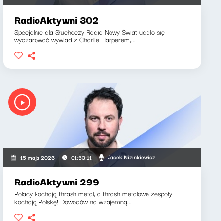
RadioAktywni 302
Specjalnie dla Słuchaczy Radia Nowy Świat udało się
wyczarować wywiad z Charlie Harperem,...
Jacek Nizinkiewicz
15 maja 2026
01:53:11
RadioAktywni 299
Polacy kochają thrash metal, a thrash metalowe zespoły
kochają Polskę! Dowodów na wzajemną...