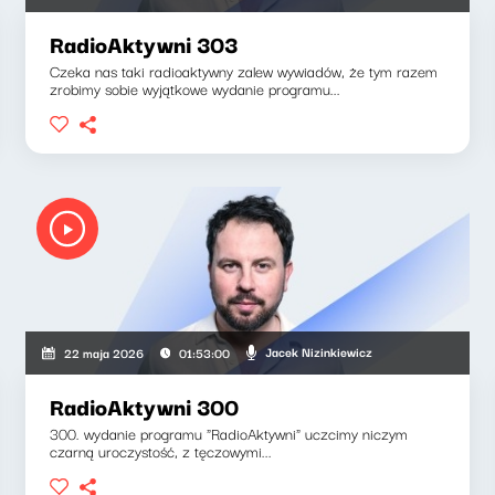
RadioAktywni 303
Czeka nas taki radioaktywny zalew wywiadów, że tym razem
zrobimy sobie wyjątkowe wydanie programu...
Jacek Nizinkiewicz
22 maja 2026
01:53:00
RadioAktywni 300
300. wydanie programu "RadioAktywni" uczcimy niczym
czarną uroczystość, z tęczowymi...