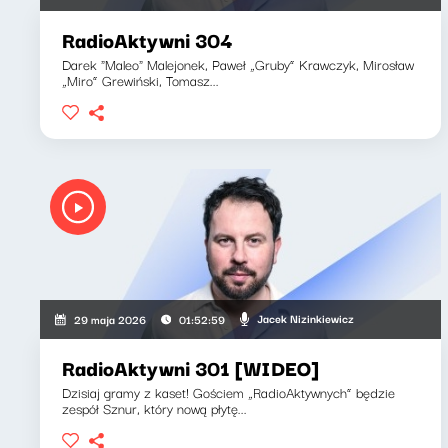
RadioAktywni 304
Darek "Maleo" Malejonek, Paweł „Gruby” Krawczyk, Mirosław
„Miro” Grewiński, Tomasz...
Jacek Nizinkiewicz
29 maja 2026
01:52:59
RadioAktywni 301 [WIDEO]
Dzisiaj gramy z kaset! Gościem „RadioAktywnych” będzie
zespół Sznur, który nową płytę...