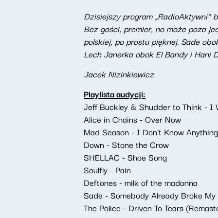
Dzisiejszy program „RadioAktywni” bę
Bez gości, premier, no może poza jed
polskiej, po prostu pięknej. Sade ob
Lech Janerka obok El Bandy i Hani De
Jacek Nizinkiewicz
Playlista audycji:
Jeff Buckley & Shudder to Think - 
Alice in Chains - Over Now
Mad Season - I Don't Know Anything
Down - Stone the Crow
SHELLAC - Shoe Song
Soulfly - Pain
Deftones - milk of the madonna
Sade - Somebody Already Broke My
The Police - Driven To Tears (Remas