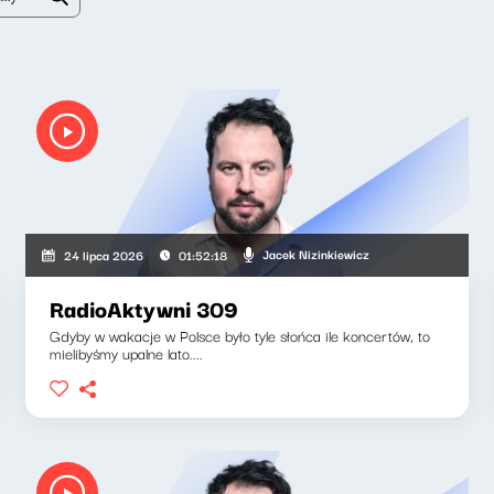
Jacek Nizinkiewicz
24 lipca 2026
01:52:18
RadioAktywni 309
Gdyby w wakacje w Polsce było tyle słońca ile koncertów, to
mielibyśmy upalne lato....