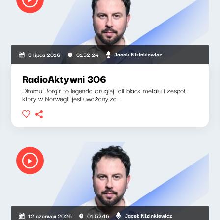
Jacek Nizinkiewicz
3 lipca 2026
01:52:24
RadioAktywni 306
Dimmu Borgir to legenda drugiej fali black metalu i zespół,
który w Norwegii jest uważany za...
Jacek Nizinkiewicz
12 czerwca 2026
01:52:16