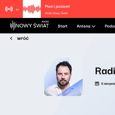
Pion i poziom!
Radio Nowy Świat
Start
Antena
Podc
wróć
Rad
8 sierpn