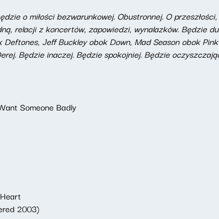
dzie o miłości bezwarunkowej. Obustronnej. O przeszłości, t
ną, relacji z koncertów, zapowiedzi, wynalazków. Będzie du
ok Deftones, Jeff Buckley obok Down, Mad Season obok Pink 
rej. Będzie inaczej. Będzie spokojniej. Będzie oczyszczają
I Want Someone Badly
 Heart
tered 2003)