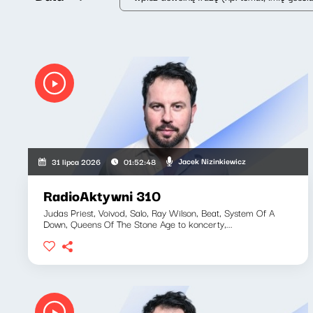
Jacek Nizinkiewicz
31 lipca 2026
01:52:48
RadioAktywni 310
Judas Priest, Voivod, Salo, Ray Wilson, Beat, System Of A
Down, Queens Of The Stone Age to koncerty,...