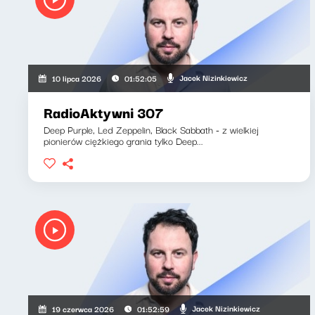
Jacek Nizinkiewicz
10 lipca 2026
01:52:05
RadioAktywni 307
Deep Purple, Led Zeppelin, Black Sabbath - z wielkiej
pionierów ciężkiego grania tylko Deep...
Jacek Nizinkiewicz
19 czerwca 2026
01:52:59