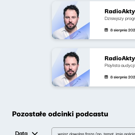
RadioAkty
Dzisiejszy prog
8 sierpnia 20
RadioAkty
Playlista audycj
8 sierpnia 20
Pozostałe odcinki podcastu
Data