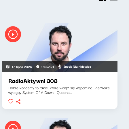
Jacek Nizinkiewicz
17 lipca 2026
01:52:21
RadioAktywni 308
Dobre koncerty to takie, które wciąż się wspomina. Pierwsze
występy System Of A Down i Queens...