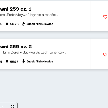
wni 259 cz. 1
ram „RadioAktywni” będzie o miłości...
Jacek Nizinkiewicz
25
56:26
wni 259 cz. 2
i: Hania Derej – Backwards Lech Janerka -...
Jacek Nizinkiewicz
25
55:37