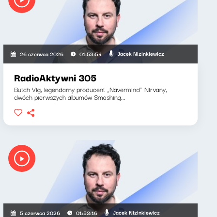
Jacek Nizinkiewicz
26 czerwca 2026
01:53:54
RadioAktywni 305
Butch Vig, legendarny producent „Navermind” Nirvany,
dwóch pierwszych albumów Smashing...
Jacek Nizinkiewicz
5 czerwca 2026
01:53:16