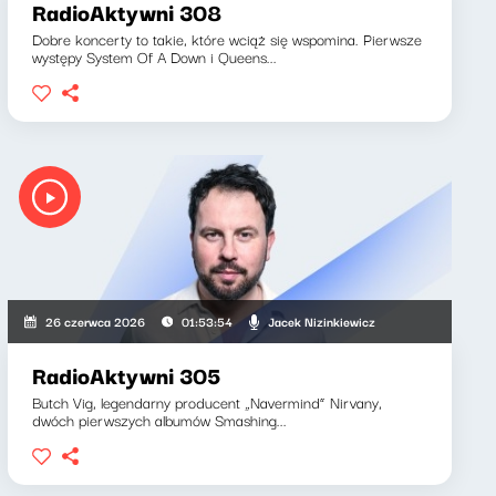
RadioAktywni 308
Dobre koncerty to takie, które wciąż się wspomina. Pierwsze
występy System Of A Down i Queens...
Jacek Nizinkiewicz
26 czerwca 2026
01:53:54
RadioAktywni 305
Butch Vig, legendarny producent „Navermind” Nirvany,
dwóch pierwszych albumów Smashing...