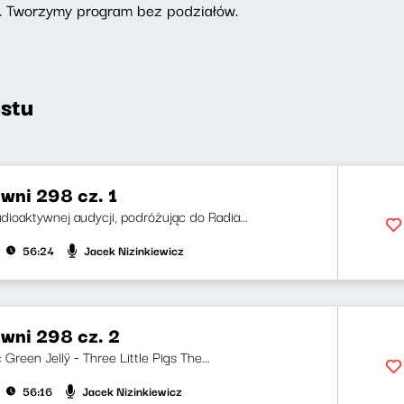
. Tworzymy program bez podziałów.
stu
wni 298 cz. 1
dioaktywnej audycji, podróżując do Radia...
Jacek Nizinkiewicz
56:24
wni 298 cz. 2
: Green Jellÿ - Three Little Pigs The...
Jacek Nizinkiewicz
56:16