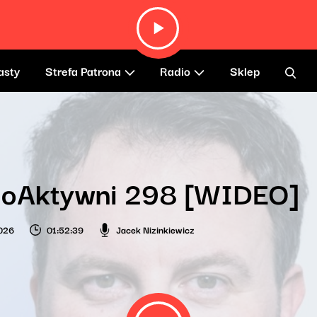
asty
Strefa Patrona
Radio
Sklep
ioAktywni 298 [WIDEO]
026
01:52:39
Jacek Nizinkiewicz