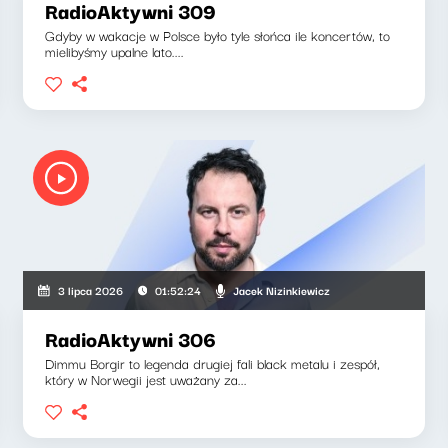
RadioAktywni 309
Gdyby w wakacje w Polsce było tyle słońca ile koncertów, to
mielibyśmy upalne lato....
Jacek Nizinkiewicz
3 lipca 2026
01:52:24
RadioAktywni 306
Dimmu Borgir to legenda drugiej fali black metalu i zespół,
który w Norwegii jest uważany za...