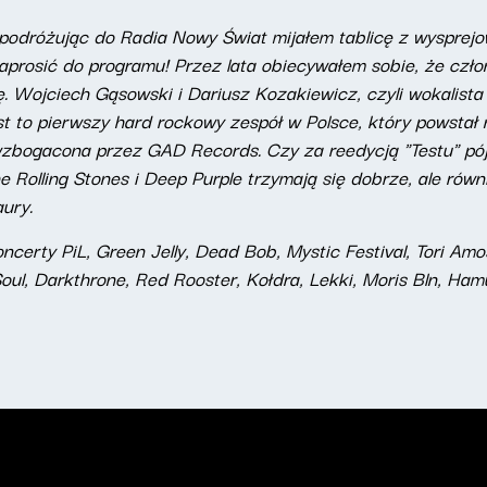
, podróżując do Radia Nowy Świat mijałem tablicę z wyspre
prosić do programu! Przez lata obiecywałem sobie, że czło
ię. Wojciech Gąsowski i Dariusz Kozakiewicz, czyli wokalista
t to pierwszy hard rockowy zespół w Polsce, który powstał 
wzbogacona przez GAD Records. Czy za reedycją "Testu" pój
e Rolling Stones i Deep Purple trzymają się dobrze, ale równ
aury.
certy PiL, Green Jelly, Dead Bob, Mystic Festival, Tori Amo
oul, Darkthrone, Red Rooster, Kołdra, Lekki, Moris Bln, Hamul