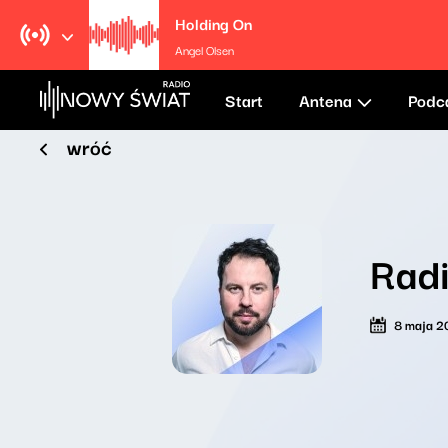
Holding On
Angel Olsen
Start
Antena
Podc
wróć
Rad
8 maja 2