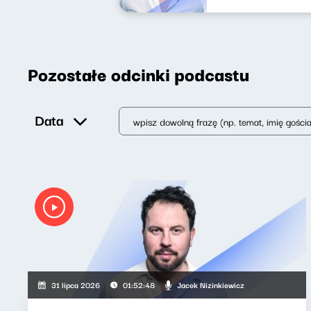
Pozostałe odcinki podcastu
Data
Jacek Nizinkiewicz
31 lipca 2026
01:52:48