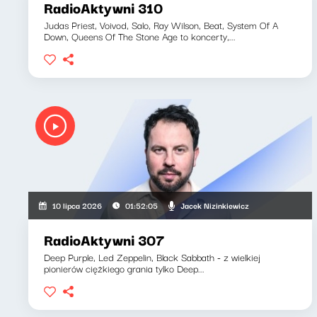
RadioAktywni 310
Judas Priest, Voivod, Salo, Ray Wilson, Beat, System Of A
Down, Queens Of The Stone Age to koncerty,...
Jacek Nizinkiewicz
10 lipca 2026
01:52:05
RadioAktywni 307
Deep Purple, Led Zeppelin, Black Sabbath - z wielkiej
pionierów ciężkiego grania tylko Deep...