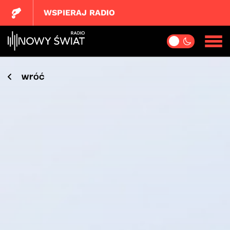
WSPIERAJ RADIO
wróć