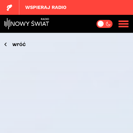
WSPIERAJ RADIO
wróć