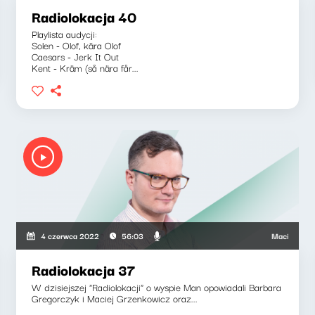
Radiolokacja 40
Playlista audycji:
Solen - Olof, kära Olof
Caesars - Jerk It Out
Kent - Kräm (så nära får...
nkowicz, Barbara Gregorczyk
Maciej Grzenko
4 czerwca 2022
56:03
Radiolokacja 37
W dzisiejszej "Radiolokacji" o wyspie Man opowiadali Barbara
Gregorczyk i Maciej Grzenkowicz oraz...