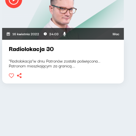
wicz, Barbara Gregorczyk
Maciej Grzenkowic
16 kwietnia 2022
34:03
Radiolokacja 30
"Radiolokacja"w dniu Patronów została poświęcona...
Patronom mieszkającym za granicą....