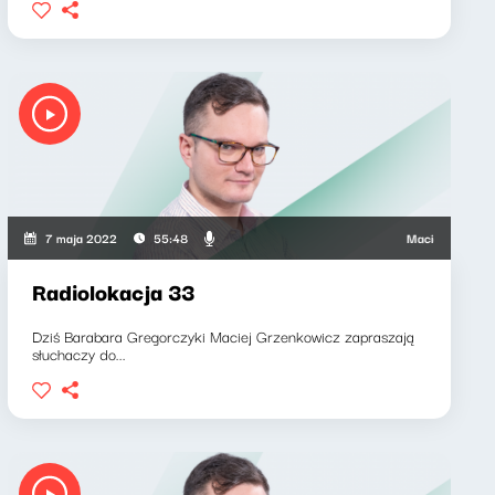
yk, Maciej Grzenkowicz
Maciej Grzenkowicz
7 maja 2022
55:48
Radiolokacja 33
Dziś Barabara Gregorczyki Maciej Grzenkowicz zapraszają
słuchaczy do...