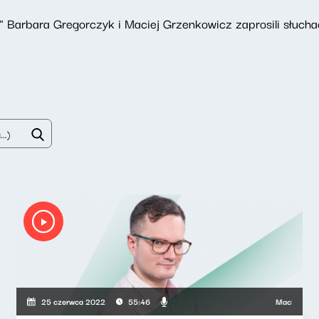
" Barbara Gregorczyk i Maciej Grzenkowicz zaprosili słucha
Maciej Grzenko
25 czerwca 2022
55:46