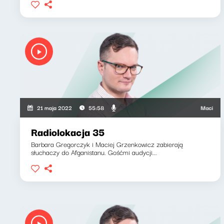
Maciej Grze
21 maja 2022
55:58
Radiolokacja 35
Barbara Gregorczyk i Maciej Grzenkowicz zabierają
słuchaczy do Afganistanu. Gośćmi audycji...