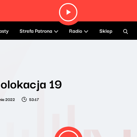
asty
Strefa Patrona
Radio
Sklep
olokacja 19
nia 2022
53:17