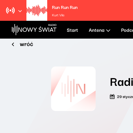
Run Run Run
Kurt Vile
Start
Antena
Podc
wróć
Radi
29 stycz