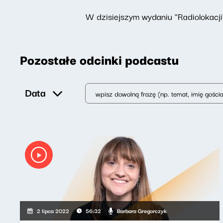
W dzisiejszym wydaniu "Radiolokacji
Pozostałe odcinki podcastu
Data
Barbara Gregorczyk
2 lipca 2022
56:32