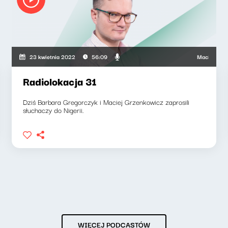
nkowicz, Barbara Gregorczyk
Maciej Grzenko
23 kwietnia 2022
56:09
Radiolokacja 31
Dziś Barbara Gregorczyk i Maciej Grzenkowicz zaprosili
słuchaczy do Nigerii.
WIĘCEJ PODCASTÓW