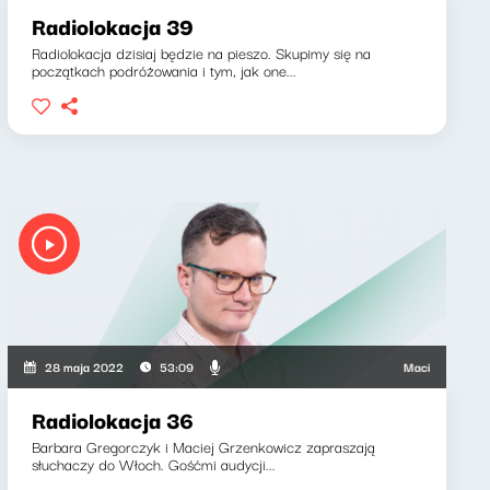
Radiolokacja 39
Radiolokacja dzisiaj będzie na pieszo. Skupimy się na
początkach podróżowania i tym, jak one...
wicz, Barbara Gregorczyk
Maciej Grzenkowic
28 maja 2022
53:09
Radiolokacja 36
Barbara Gregorczyk i Maciej Grzenkowicz zapraszają
słuchaczy do Włoch. Gośćmi audycji...