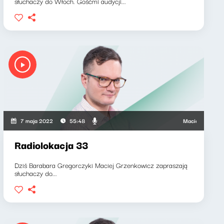
słuchaczy do Włoch. Gośćmi audycji...
k, Maciej Grzenkowicz
Maciej Grzenkowicz
7 maja 2022
55:48
Radiolokacja 33
Dziś Barabara Gregorczyki Maciej Grzenkowicz zapraszają
słuchaczy do...