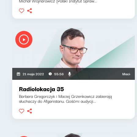
Michał Wojnarowicz (Polski Instytut Spraw...
Maciej Grzen
21 maja 2022
55:58
Radiolokacja 35
Barbara Gregorczyk i Maciej Grzenkowicz zabierają
słuchaczy do Afganistanu. Gośćmi audycji...