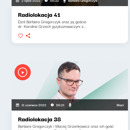
Barbara Gregorczyk
2 lipca 2022
56:32
Radiolokacja 41
Dziś Barbara Gregorczyk oraz jej goście:
dr. Karolina Grzech językoznawczyni z...
Maciej Grze
11 czerwca 2022
56:21
Radiolokacja 38
Barbara Gregorczyk i Maciej Grzenkowicz oraz ich gość: