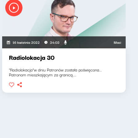
wicz, Barbara Gregorczyk
Maciej Grzenkowic
16 kwietnia 2022
34:03
Radiolokacja 30
"Radiolokacja"w dniu Patronów została poświęcona...
Patronom mieszkającym za granicą....