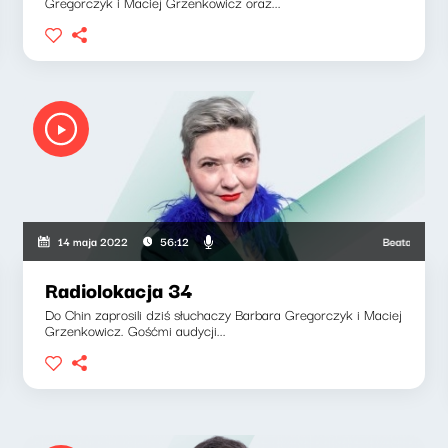
Gregorczyk i Maciej Grzenkowicz oraz...
kowicz, Barbara Gregorczyk
Beata Grabarczy
14 maja 2022
56:12
Radiolokacja 34
Do Chin zaprosili dziś słuchaczy Barbara Gregorczyk i Maciej
Grzenkowicz. Gośćmi audycji...