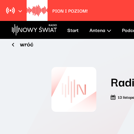
PION I POZIOM!
Start
Antena
Podc
wróć
Radi
13 listo