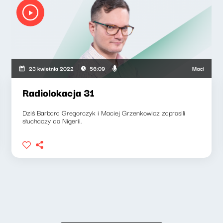
nkowicz, Barbara Gregorczyk
Maciej Grzenko
23 kwietnia 2022
56:09
Radiolokacja 31
Dziś Barbara Gregorczyk i Maciej Grzenkowicz zaprosili
słuchaczy do Nigerii.