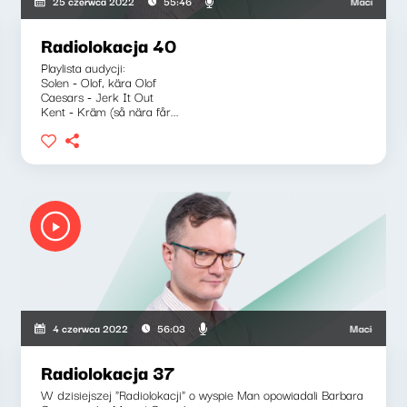
Maciej Grzenko
25 czerwca 2022
55:46
Radiolokacja 40
Playlista audycji:
Solen - Olof, kära Olof
Caesars - Jerk It Out
Kent - Kräm (så nära får...
nkowicz, Barbara Gregorczyk
Maciej Grzenko
4 czerwca 2022
56:03
Radiolokacja 37
W dzisiejszej "Radiolokacji" o wyspie Man opowiadali Barbara