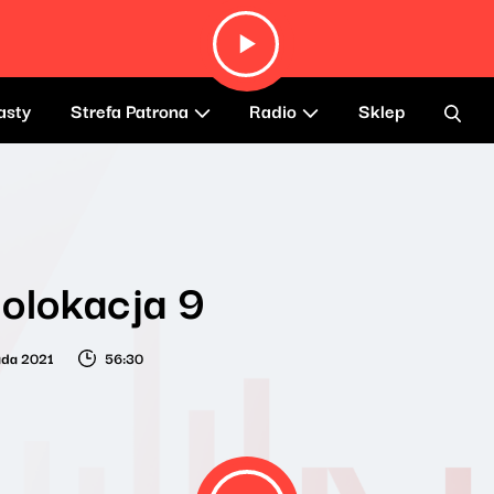
asty
Strefa Patrona
Radio
Sklep
olokacja 9
pada 2021
56:30