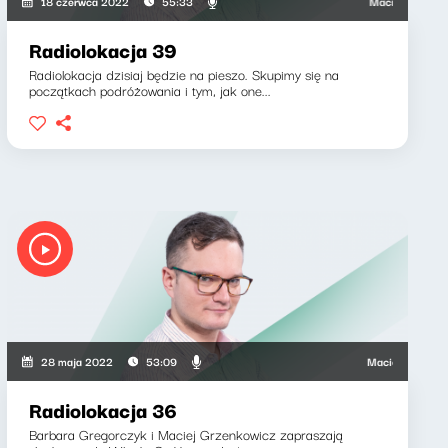
wicz, Barbara Gregorczyk
Maciej Grzenkowic
18 czerwca 2022
55:33
Radiolokacja 39
Radiolokacja dzisiaj będzie na pieszo. Skupimy się na
początkach podróżowania i tym, jak one...
wicz, Barbara Gregorczyk
Maciej Grzenkowicz
28 maja 2022
53:09
Radiolokacja 36
Barbara Gregorczyk i Maciej Grzenkowicz zapraszają