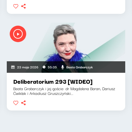
Beata Grabarczyk
23 maja 2026
55:35
Deliberatorium 293 [WIDEO]
Beata Grabarczyk i jej goście: dr Magdalena Baran, Dariusz
Ćwiklak i Arkadiusz Gruszczyński...