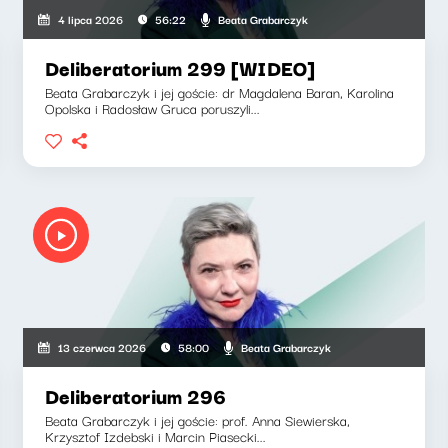
Beata Grabarczyk
4 lipca 2026
56:22
Deliberatorium 299 [WIDEO]
Beata Grabarczyk i jej goście: dr Magdalena Baran, Karolina
Opolska i Radosław Gruca poruszyli...
Beata Grabarczyk
13 czerwca 2026
58:00
Deliberatorium 296
Beata Grabarczyk i jej goście: prof. Anna Siewierska,
Krzysztof Izdebski i Marcin Piasecki...