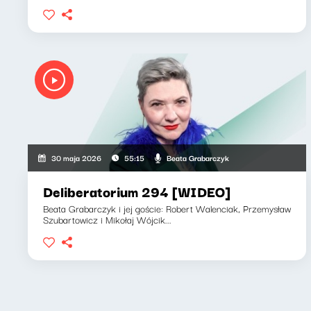
Beata Grabarczyk
30 maja 2026
55:15
Deliberatorium 294 [WIDEO]
Beata Grabarczyk i jej goście: Robert Walenciak, Przemysław
Szubartowicz i Mikołaj Wójcik...