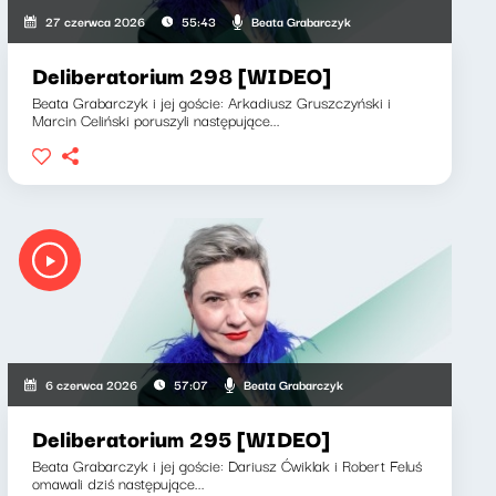
Beata Grabarczyk
27 czerwca 2026
55:43
Deliberatorium 298 [WIDEO]
Beata Grabarczyk i jej goście: Arkadiusz Gruszczyński i
Marcin Celiński poruszyli następujące...
Beata Grabarczyk
6 czerwca 2026
57:07
Deliberatorium 295 [WIDEO]
Beata Grabarczyk i jej goście: Dariusz Ćwiklak i Robert Feluś
omawali dziś następujące...