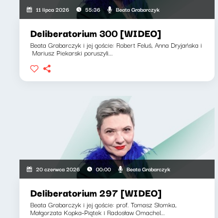
Beata Grabarczyk
11 lipca 2026
55:36
Deliberatorium 300 [WIDEO]
Beata Grabarczyk i jej goście: Robert Feluś, Anna Dryjańska i
Mariusz Piekarski poruszyli...
Beata Grabarczyk
20 czerwca 2026
00:00
Deliberatorium 297 [WIDEO]
Beata Grabarczyk i jej goście: prof. Tomasz Słomka,
Małgorzata Kopka-Piątek i Radosław Omachel...