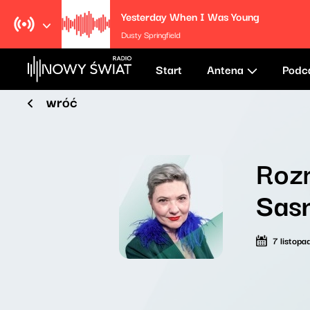
Yesterday When I Was Young
Dusty Springfield
Start
Antena
Podc
wróć
Rozm
Sasn
7 listop