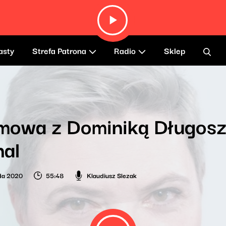
asty
Strefa Patrona
Radio
Sklep
owa z Dominiką Długosz 
al
ada 2020
55:48
Klaudiusz Slezak