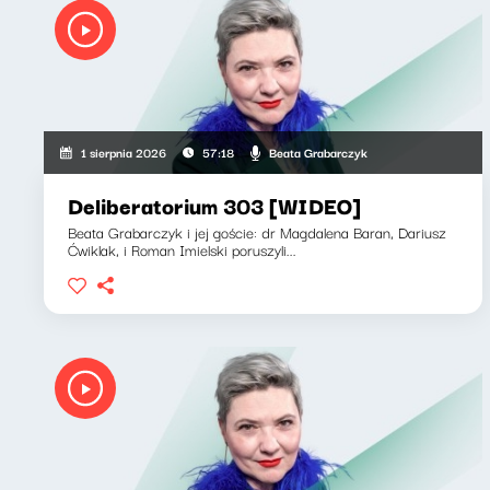
Beata Grabarczyk
1 sierpnia 2026
57:18
Deliberatorium 303 [WIDEO]
Beata Grabarczyk i jej goście: dr Magdalena Baran, Dariusz
Ćwiklak, i Roman Imielski poruszyli...