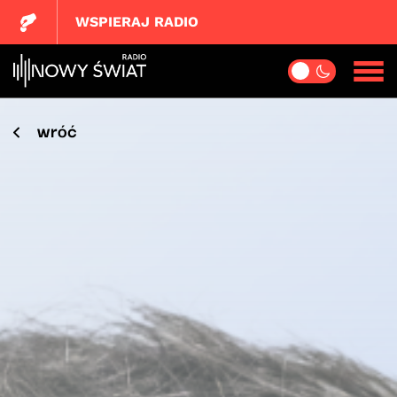
WSPIERAJ RADIO
wróć