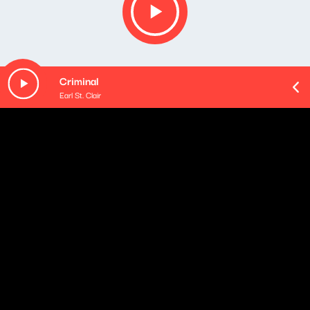
Criminal
Earl St. Clair
O odcinku
W audycji "W środku dnia" 11. listopada 2021 roku Jan
Niebudek rozmawiał z Wandą Traczyk-Stawską.