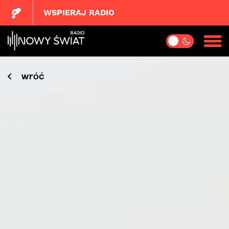
WSPIERAJ RADIO
wróć