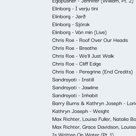
Egopusher - Jennifer (William, Pt. 2)
Elinborg - Í verju tíni
Elinborg - Jørð
Elinborg - Sjórok
Elinborg - Vón mín (Live)
Chris Roe - Roof Over Our Heads
Chris Roe - Breathe
Chris Roe - We'll Just Walk
Chris Roe - Cliff Edge
Chris Roe - Peregrine (End Credits)
Sandrayati - Instill
Sandrayati - Jawline
Sandrayati - Inhabit
Barry Burns & Kathryn Joseph - Lori
Kathryn Joseph - Weight
Max Richter, Louisa Fuller, Natalia 
Max Richter, Grace Davidson, Louisa
Is Written On Water (Pt. 1)