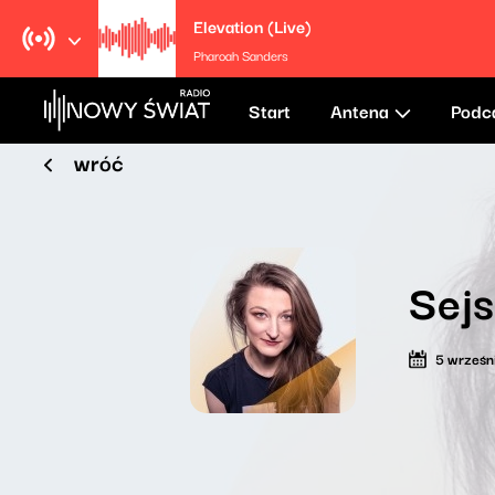
Elevation (Live)
Pharoah Sanders
Start
Antena
Podc
wróć
Sej
5 wrześn