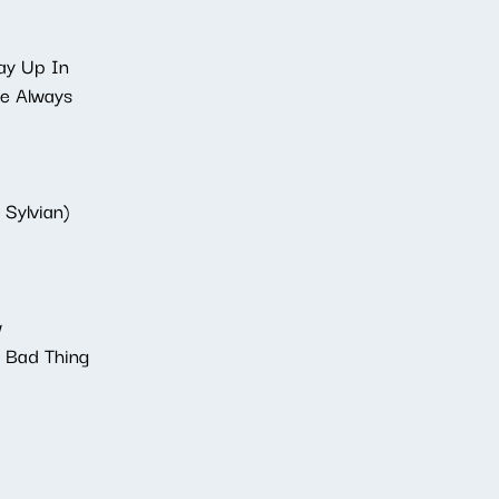
ay Up In
ke Always
 Sylvian)
w
e Bad Thing