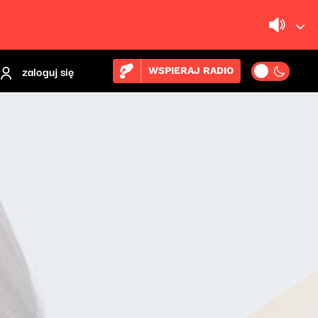
zaloguj się
WSPIERAJ RADIO