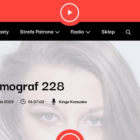
asty
Strefa Patrona
Radio
Sklep
smograf 228
ia 2025
01:57:02
Kinga Krasuska