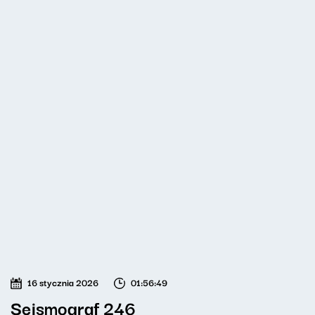
16 stycznia 2026
01:56:49
Sejsmograf 246