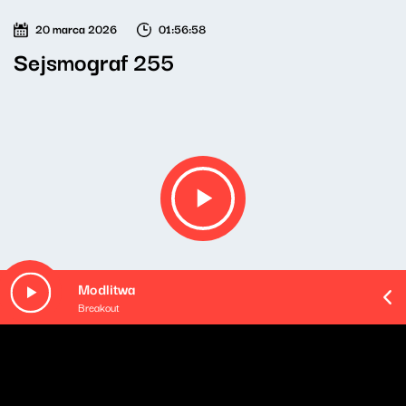
20 marca 2026
01:56:58
Sejsmograf 255
Modlitwa
Breakout