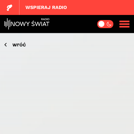
WSPIERAJ RADIO
wróć