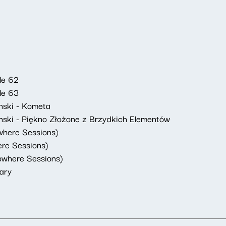
le 62
le 63
nski - Kometa
ki - Piękno Złożone z Brzydkich Elementów
where Sessions)
ere Sessions)
Nowhere Sessions)
nary