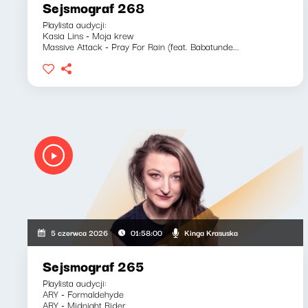
Sejsmograf 268
Playlista audycji:
Kasia Lins - Moja krew
Massive Attack - Pray For Rain (feat. Babatunde...
Kinga Krasuska
5 czerwca 2026
01:58:00
Sejsmograf 265
Playlista audycji:
ARY - Formaldehyde
ARY - Midnight Rider