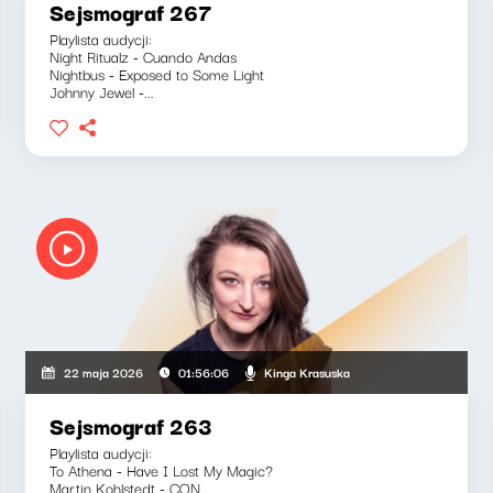
Sejsmograf 267
Playlista audycji:
Night Ritualz - Cuando Andas
Nightbus - Exposed to Some Light
Johnny Jewel -...
Kinga Krasuska
22 maja 2026
01:56:06
Sejsmograf 263
Playlista audycji:
To Athena - Have I Lost My Magic?
Martin Kohlstedt - CON