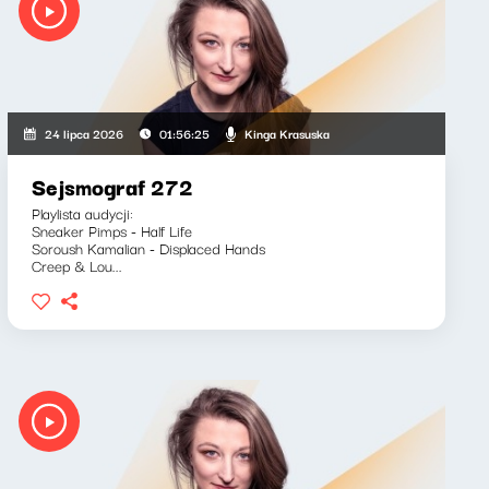
Kinga Krasuska
24 lipca 2026
01:56:25
Sejsmograf 272
Playlista audycji:
Sneaker Pimps - Half Life
Soroush Kamalian - Displaced Hands
Creep & Lou...