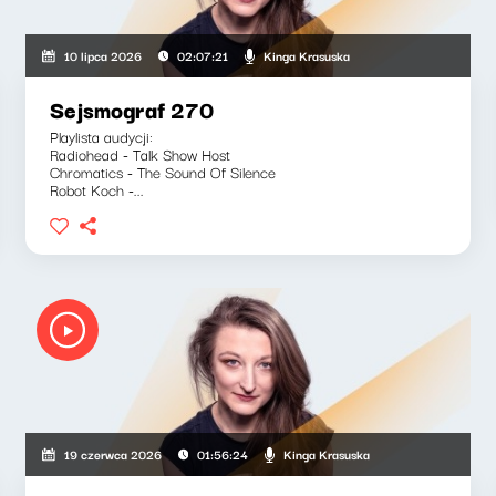
Kinga Krasuska
10 lipca 2026
02:07:21
Sejsmograf 270
Playlista audycji:
Radiohead - Talk Show Host
Chromatics - The Sound Of Silence
Robot Koch -...
Kinga Krasuska
19 czerwca 2026
01:56:24