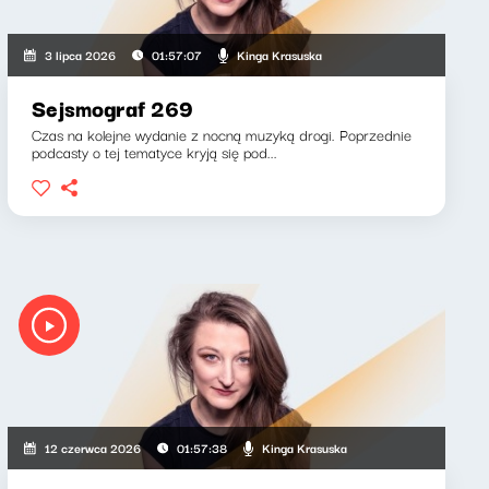
Kinga Krasuska
3 lipca 2026
01:57:07
Sejsmograf 269
Czas na kolejne wydanie z nocną muzyką drogi. Poprzednie
podcasty o tej tematyce kryją się pod...
Kinga Krasuska
12 czerwca 2026
01:57:38