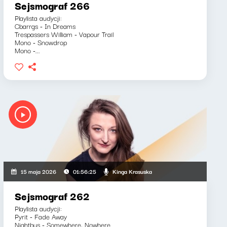
Sejsmograf 266
Playlista audycji:
Cbarrgs - In Dreams
Trespassers William - Vapour Trail
Mono - Snowdrop
Mono -...
Kinga Krasuska
15 maja 2026
01:56:25
Sejsmograf 262
Playlista audycji:
Pyrit - Fade Away
Nightbus - Somewhere, Nowhere