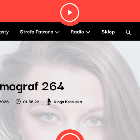
asty
Strefa Patrona
Radio
Sklep
smograf 264
 2026
01:56:22
Kinga Krasuska