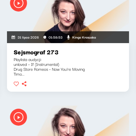
Kinga Krasuska
31 lipca 2026
01:58:53
Sejsmograf 273
Playlista audycji:
unloved - If (Instrumental)
Drug Store Romeos - Now You're Moving
Timo...