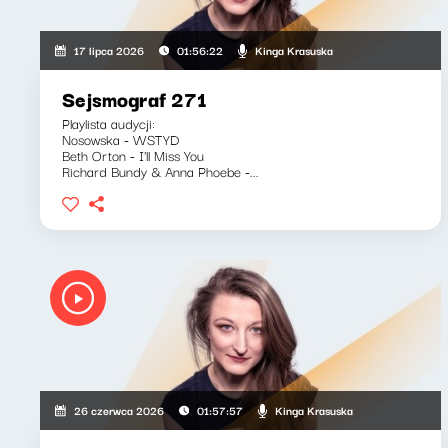
Kinga Krasuska
17 lipca 2026
01:56:22
Sejsmograf 271
Playlista audycji:
Nosowska - WSTYD
Beth Orton - I'll Miss You
Richard Bundy & Anna Phoebe -...
Kinga Krasuska
26 czerwca 2026
01:57:57