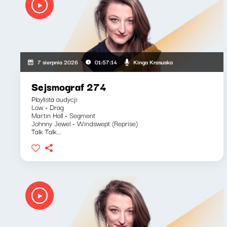
Kinga Krasuska
7 sierpnia 2026
01:57:14
Sejsmograf 274
Playlista audycji:
Low - Drag
Martin Hall - Segment
Johnny Jewel - Windswept (Reprise)
Talk Talk...