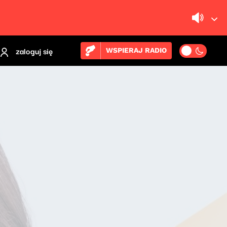
zaloguj się
WSPIERAJ RADIO