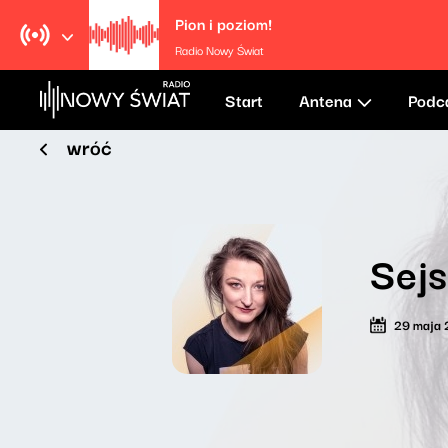
Pion i poziom!
Radio Nowy Świat
Start
Antena
Podc
wróć
Sej
29 maja