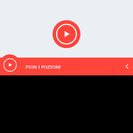
PION I POZIOM!
O odcinku