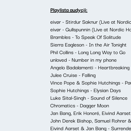
Playlista audycji:
eivør - Stirdur Saknur (Live at Nord
eivør - Gullspunnin (Live at Nordic 
Brambles - To Speak Of Solitude
Sierra Eagleson - In the Air Tonight
Phil Collins - Long Long Way to Go
unloved - Number in my phone
Angelo Badalamenti - Heartbreaking
Julee Cruise - Falling
Vince Pope & Sophie Hutchings - Pa
Sophie Hutchings - Elysian Days
Luke Sital-Singh - Sound of Silence
Chromatics - Dagger Moon
Jan Bang, Erik Honoré, Eivind Aarset
John Derek Bishop, Samuel Rohrer & D
Eivind Aarset & Jan Bang - Surrende