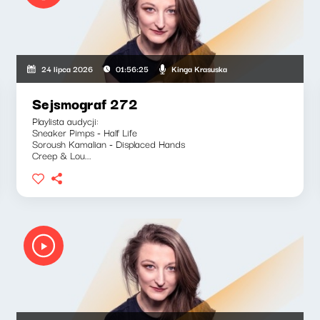
Kinga Krasuska
24 lipca 2026
01:56:25
Sejsmograf 272
Playlista audycji:
Sneaker Pimps - Half Life
Soroush Kamalian - Displaced Hands
Creep & Lou...