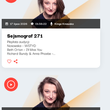
Kinga Krasuska
17 lipca 2026
01:56:22
Sejsmograf 271
Playlista audycji:
Nosowska - WSTYD
Beth Orton - I'll Miss You
Richard Bundy & Anna Phoebe -...