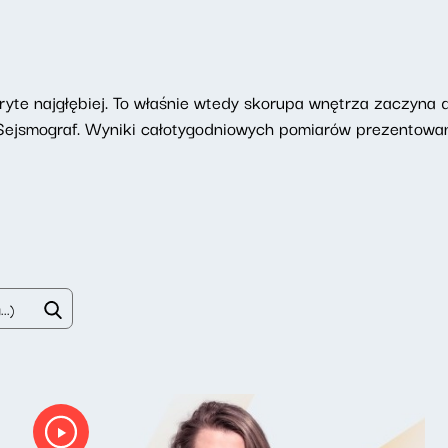
te najgłębiej. To właśnie wtedy skorupa wnętrza zaczyna dr
e Sejsmograf. Wyniki całotygodniowych pomiarów prezentowa