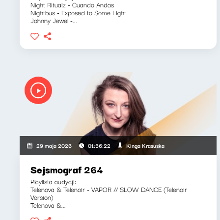
Night Ritualz - Cuando Andas
Nightbus - Exposed to Some Light
Johnny Jewel -...
Kinga Krasuska
29 maja 2026
01:56:22
Sejsmograf 264
Playlista audycji:
Telenova & Telenoir - VAPOR // SLOW DANCE (Telenoir
Version)
Telenova &...