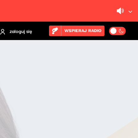
zaloguj się
WSPIERAJ RADIO