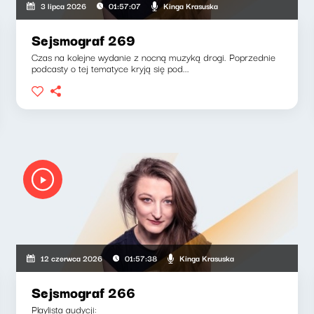
Kinga Krasuska
3 lipca 2026
01:57:07
Sejsmograf 269
Czas na kolejne wydanie z nocną muzyką drogi. Poprzednie
podcasty o tej tematyce kryją się pod...
Kinga Krasuska
12 czerwca 2026
01:57:38
Sejsmograf 266
Playlista audycji: