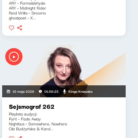
ARY - Formaldehyde
ARY - Midnight Rider
Reid Willis - Sincerio
ghostpoet - X...
Kinga Krasuska
15 maja 2026
01:56:25
Sejsmograf 262
Playlista audycji:
Pyrit - Fade Away
Nightbus - Somewhere, Nowhere
Ola Budzyńska & Karol...