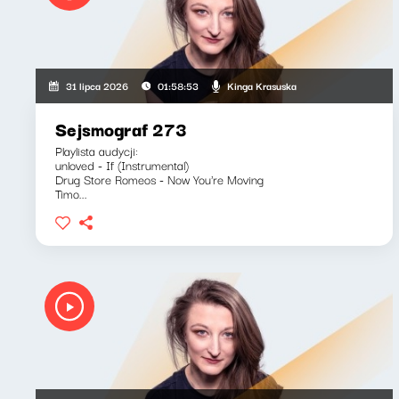
Kinga Krasuska
31 lipca 2026
01:58:53
Sejsmograf 273
Playlista audycji:
unloved - If (Instrumental)
Drug Store Romeos - Now You're Moving
Timo...