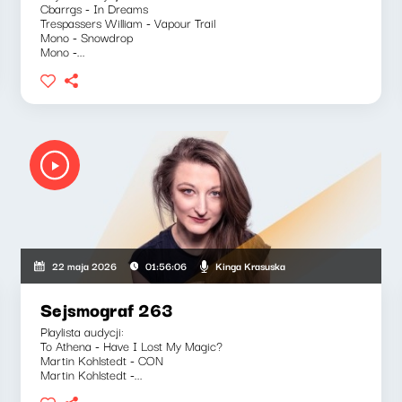
Cbarrgs - In Dreams
Trespassers William - Vapour Trail
Mono - Snowdrop
Mono -...
Kinga Krasuska
22 maja 2026
01:56:06
Sejsmograf 263
Playlista audycji:
To Athena - Have I Lost My Magic?
Martin Kohlstedt - CON
Martin Kohlstedt -...