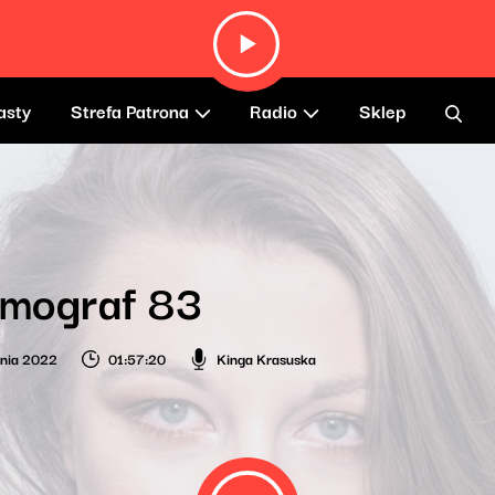
asty
Strefa Patrona
Radio
Sklep
smograf 83
nia 2022
01:57:20
Kinga Krasuska