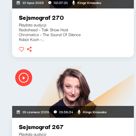
Kinga Krasuska
10 lipca 2026
02:07:21
Sejsmograf 270
Playlista audycji:
Radiohead - Talk Show Host
Chromatics - The Sound Of Silence
Robot Koch -...
Kinga Krasuska
19 czerwca 2026
01:56:24
Sejsmograf 267
Playlista audycji: