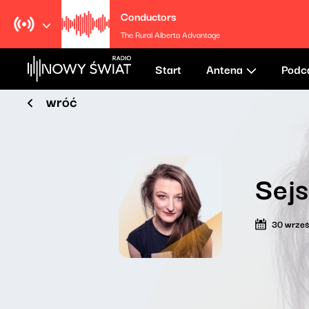
Conductors
The Rural Alberta Advantage
Start
Antena
Podc
wróć
Sej
30 wrześ