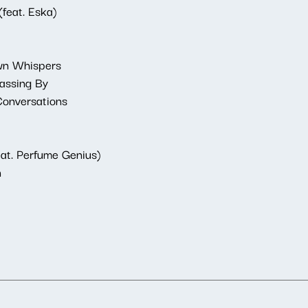
feat. Eska)
wn Whispers
assing By
onversations
eat. Perfume Genius)
n