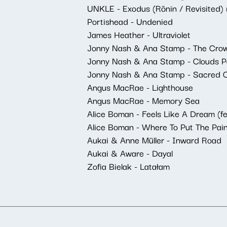
UNKLE - Exodus (Rōnin / Revisited) (
Portishead - Undenied
James Heather - Ultraviolet
Jonny Nash & Ana Stamp - The Cro
Jonny Nash & Ana Stamp - Clouds P
Jonny Nash & Ana Stamp - Sacred C
Angus MacRae - Lighthouse
Angus MacRae - Memory Sea
Alice Boman - Feels Like A Dream (f
Alice Boman - Where To Put The Pai
Aukai & Anne Müller - Inward Road
Aukai & Aware - Dayal
Zofia Bielak - Latałam