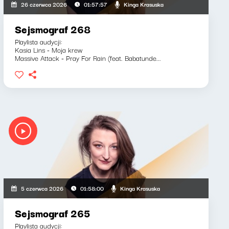
Kinga Krasuska
26 czerwca 2026
01:57:57
Sejsmograf 268
Playlista audycji:
Kasia Lins - Moja krew
Massive Attack - Pray For Rain (feat. Babatunde...
Kinga Krasuska
5 czerwca 2026
01:58:00
Sejsmograf 265
Playlista audycji: