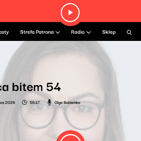
asty
Strefa Patrona
Radio
Sklep
a bitem 54
wca 2026
56:17
Olga Bobienko