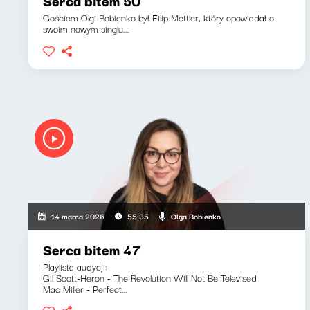
Serca bitem 50
Gościem Olgi Bobienko był Filip Mettler, który opowiadał o
swoim nowym singlu...
Olga Bobienko
14 marca 2026
55:35
Serca bitem 47
Playlista audycji:
Gil Scott-Heron - The Revolution Will Not Be Televised
Mac Miller - Perfect...