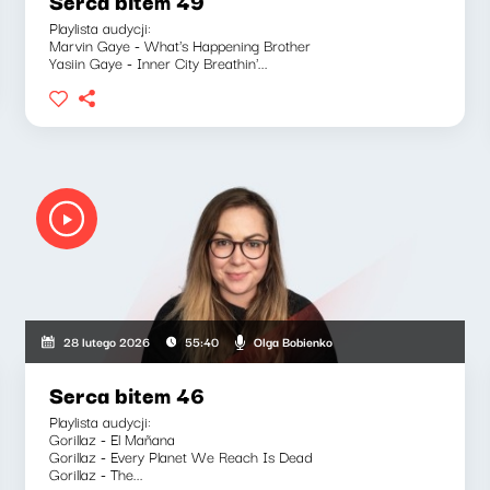
Serca bitem 49
Playlista audycji:
Marvin Gaye - What's Happening Brother
Yasiin Gaye - Inner City Breathin'...
Olga Bobienko
28 lutego 2026
55:40
Serca bitem 46
Playlista audycji:
Gorillaz - El Mañana
Gorillaz - Every Planet We Reach Is Dead
Gorillaz - The...