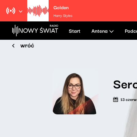
Golden
Harry Styles
Start
Antena
Podc
wróć
Serc
13 czer