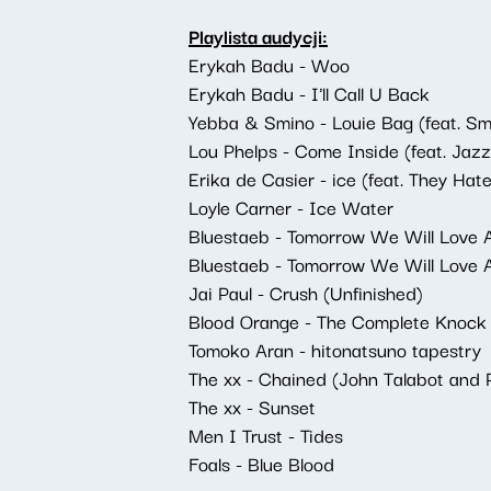
Playlista audycji:
Erykah Badu - Woo
Erykah Badu - I'll Call U Back
Yebba & Smino - Louie Bag (feat. Sm
Lou Phelps - Come Inside (feat. Jazz
Erika de Casier - ice (feat. They Ha
Loyle Carner - Ice Water
Bluestaeb - Tomorrow We Will Love 
Bluestaeb - Tomorrow We Will Love 
Jai Paul - Crush (Unfinished)
Blood Orange - The Complete Knock
Tomoko Aran - hitonatsuno tapestry
The xx - Chained (John Talabot and P
The xx - Sunset
Men I Trust - Tides
Foals - Blue Blood