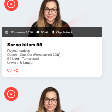
Olga Bobienko
27 czerwca 2026
55:41
Serca bitem 55
Playlista audycji:
Queen - Cool Cat (Remastered 2011)
54 Ultra - Turnaround
Unword & Natty...