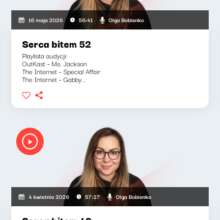
Olga Bobienko
16 maja 2026
56:41
Serca bitem 52
Playlista audycji:
OutKast - Ms. Jackson
The Internet - Special Affair
The Internet - Gabby...
Olga Bobienko
4 kwietnia 2026
57:27