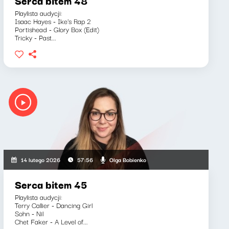
Serca bitem 48
Playlista audycji:
Isaac Hayes - Ike's Rap 2
Portishead - Glory Box (Edit)
Tricky - Past...
Olga Bobienko
14 lutego 2026
57:56
Serca bitem 45
Playlista audycji:
Terry Callier - Dancing Girl
Sohn - Nil
Chet Faker - A Level of...