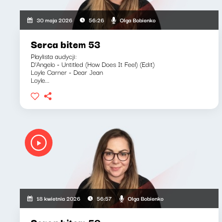
Olga Bobienko
30 maja 2026
56:26
Serca bitem 53
Playlista audycji:
D'Angelo - Untitled (How Does It Feel) (Edit)
Loyle Carner - Dear Jean
Loyle...
Olga Bobienko
18 kwietnia 2026
56:57