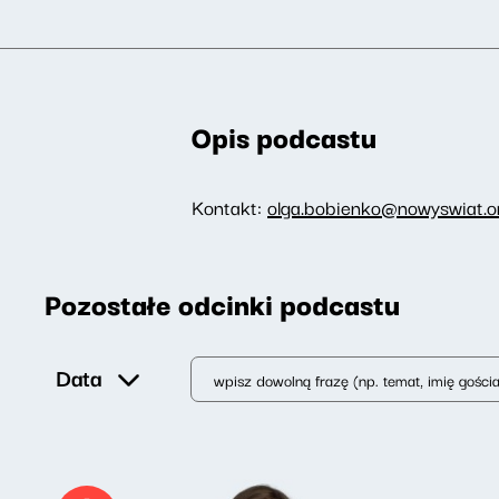
Opis podcastu
Kontakt:
olga.bobienko@nowyswiat.on
Pozostałe odcinki podcastu
Data