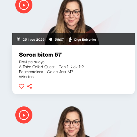
Olga Bobienko
25 lipca 2026
56:07
Serca bitem 57
Playlista audycji:
A Tribe Called Quest - Can I Kick It?
Rasmentalism - Gdzie Jest M?
Winston...