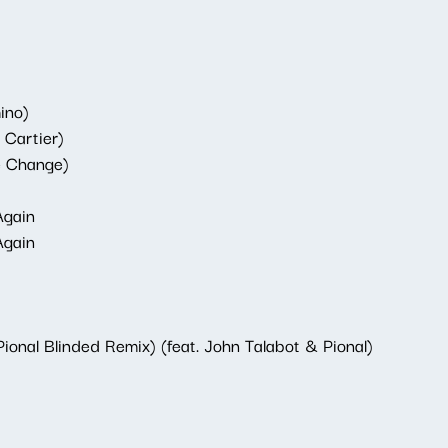
ino)
 Cartier)
te Change)
Again
Again
ional Blinded Remix) (feat. John Talabot & Pional)