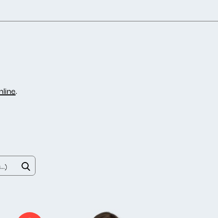
line
.