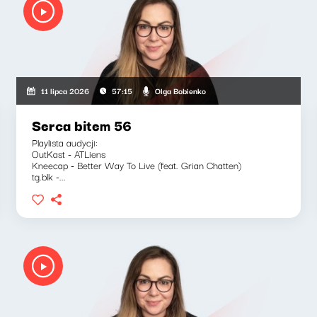
Olga Bobienko
11 lipca 2026
57:15
Serca bitem 56
Playlista audycji:
OutKast - ATLiens
Kneecap - Better Way To Live (feat. Grian Chatten)
tg.blk -...