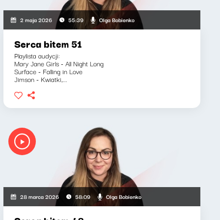
Olga Bobienko
2 maja 2026
55:39
Serca bitem 51
Playlista audycji:
Mary Jane Girls - All Night Long
Surface - Falling in Love
Jimson - Kwiatki,...
Olga Bobienko
28 marca 2026
58:09