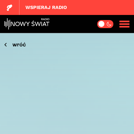
WSPIERAJ RADIO
wróć