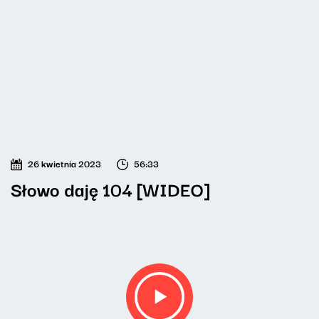
26 kwietnia 2023
56:33
Słowo daję 104 [WIDEO]