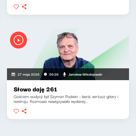
Jarosław Mikołajewski
27 maja 2026
56:36
Słowo daję 261
Gościem audycji był Szymon Podwin - bard, wirtuoz gitary i
nastroju. Rozmowa nawiązywała wydanej...