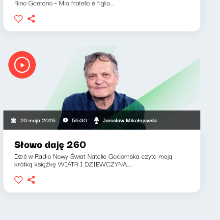
Rino Gaetano - Mio fratello è figlio...
Jarosław Mikołajewski
20 maja 2026
56:30
Słowo daję 260
Dziś w Radio Nowy Świat Natalia Gadomska czyta moją
krótką książkę WIATR I DZIEWCZYNA....