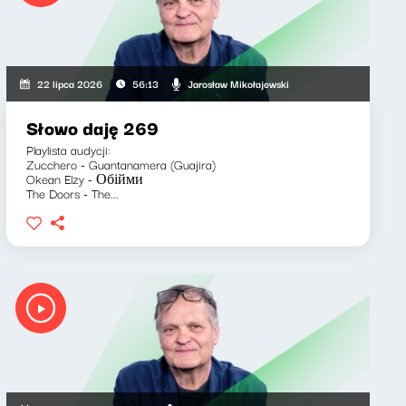
Jarosław Mikołajewski
22 lipca 2026
56:13
Słowo daję 269
Playlista audycji:
Zucchero - Guantanamera (Guajira)
Okean Elzy - Обійми
The Doors - The...