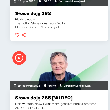
Jarosław Mikołajewski
15 lipca 2026
56:35
Słowo daję 268
Playlista audycji:
The Rolling Stones - As Tears Go By
Mercedes Sosa - Alfonsina y el...
Jarosław Mikołajewski
24 czerwca 2026
56:49
Słowo daję 265 [WIDEO]
Dziś w Radio Nowy Świat moim gościem będzie profesor
ANDRZEJ RYCHARD.