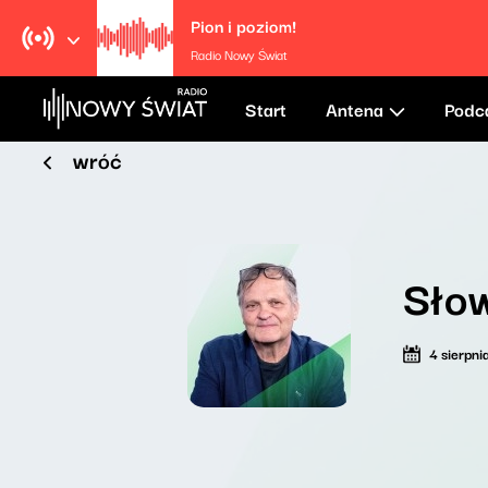
Pion i poziom!
Radio Nowy Świat
Start
Antena
Podc
wróć
Słow
4 sierpni