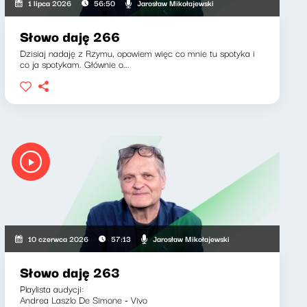
Jarosław Mikołajewski
1 lipca 2026
56:50
Słowo daję 266
Dzisiaj nadaję z Rzymu, opowiem więc co mnie tu spotyka i
co ja spotykam. Głównie o...
Jarosław Mikołajewski
10 czerwca 2026
57:13
Słowo daję 263
Playlista audycji:
Andrea Laszlo De Simone - Vivo