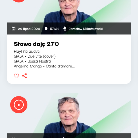
Jarosław Mikołajewski
29 lipca 2026
57:31
Słowo daję 270
Playlista audycji:
GAIA - Due vite (cover)
GAIA - Bossa Nostra
Angelina Mango - Canto d’amore...