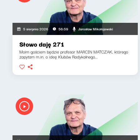
Jarosław Mikołajewski
5 sierpnia 2026
56:59
Słowo daję 271
Moim gościem będzie profesor MARCIN MATCZAK, którego
zapytam m.in. o ideę Klubów Radykalnego...