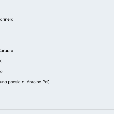
rinella
Barbara
sù
ro
una poesia di Antoine Pol)