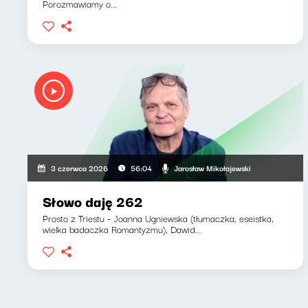
Porozmawiamy o...
Jarosław Mikołajewski
3 czerwca 2026
56:04
Słowo daję 262
Prosto z Triestu - Joanna Ugniewska (tłumaczka, eseistka,
wielka badaczka Romantyzmu), Dawid...