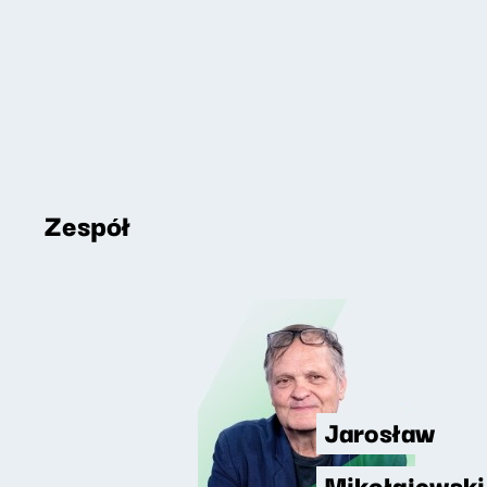
Zespół
Jarosław
Mikołajewski