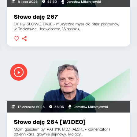
Jarosław Mikołajewski
8 lipca 2026
55:50
Słowo daję 267
Dziś w SLOWO DAJĘ - muzyczne myśli dla ofiar pogromów
w Radziłowie, Jedwabnem, Wąsoszu,...
Jarosław Mikołajewski
17 czerwca 2026
56:05
Słowo daję 264 [WIDEO]
Moim gościem był PATRYK MICHALSKI - komentator i
dziennikarz, głównie sejmowy. Mający...