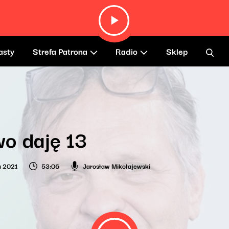
asty
Strefa Patrona
Radio
Sklep
o daję 13
a 2021
53:06
Jarosław Mikołajewski