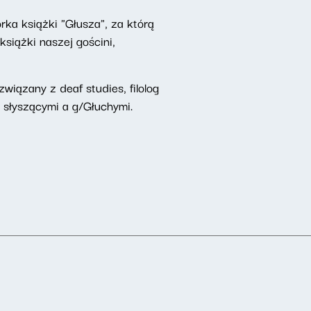
rka książki "Głusza", za którą
iążki naszej gościni,
iązany z deaf studies, filolog
 słyszącymi a g/Głuchymi.