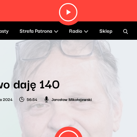
asty
Strefa Patrona
Radio
Sklep
o daję 140
ia 2024
56:54
Jarosław Mikołajewski