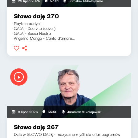
Jarosław Mikołajewski
29 lipca 2026
57:31
Słowo daję 270
Playlista audycji:
GAIA - Due vite (cover)
GAIA - Bossa Nostra
Angelina Mango - Canto d’amore...
Jarosław Mikołajewski
8 lipca 2026
55:50
Słowo daję 267
Dziś w SLOWO DAJĘ - muzyczne myśli dla ofiar pogromów