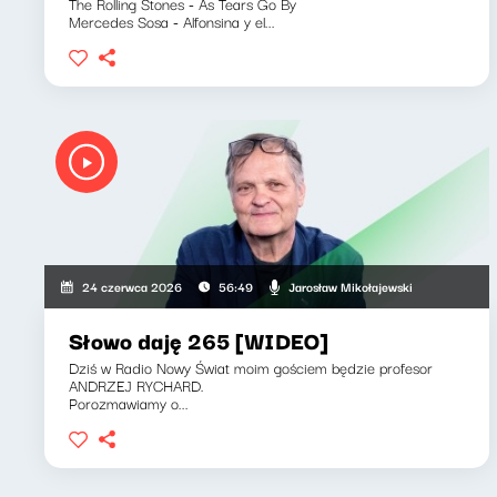
The Rolling Stones - As Tears Go By
Mercedes Sosa - Alfonsina y el...
Jarosław Mikołajewski
24 czerwca 2026
56:49
Słowo daję 265 [WIDEO]
Dziś w Radio Nowy Świat moim gościem będzie profesor
ANDRZEJ RYCHARD.
Porozmawiamy o...