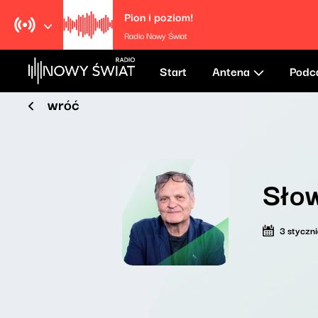
Pion i poziom!
Radio Nowy Świat
Start
Antena
Podc
wróć
Słow
3 styczn