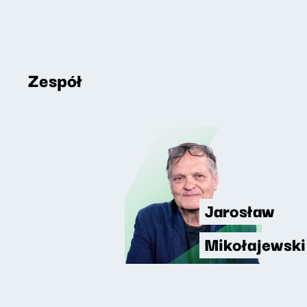
Zespół
Jarosław
Mikołajewski