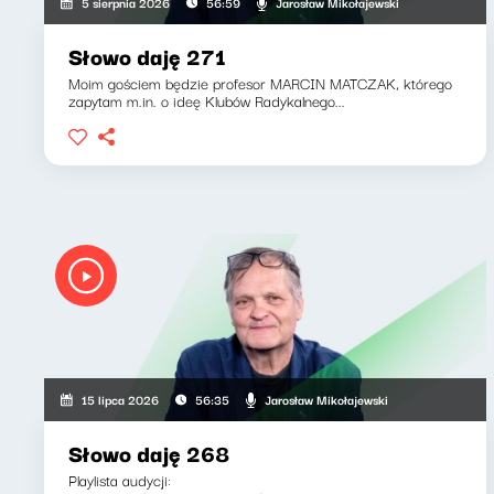
Jarosław Mikołajewski
5 sierpnia 2026
56:59
Słowo daję 271
Moim gościem będzie profesor MARCIN MATCZAK, którego
zapytam m.in. o ideę Klubów Radykalnego...
Jarosław Mikołajewski
15 lipca 2026
56:35
Słowo daję 268
Playlista audycji: