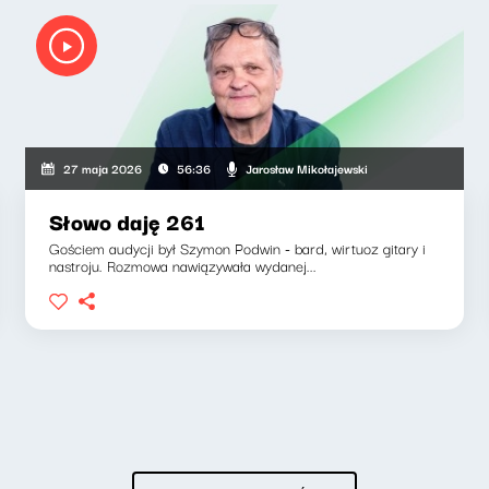
Jarosław Mikołajewski
27 maja 2026
56:36
Słowo daję 261
Gościem audycji był Szymon Podwin - bard, wirtuoz gitary i
nastroju. Rozmowa nawiązywała wydanej...