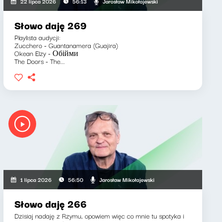
Jarosław Mikołajewski
22 lipca 2026
56:13
Słowo daję 269
Playlista audycji:
Zucchero - Guantanamera (Guajira)
Okean Elzy - Обійми
The Doors - The...
Jarosław Mikołajewski
1 lipca 2026
56:50
Słowo daję 266
Dzisiaj nadaję z Rzymu, opowiem więc co mnie tu spotyka i