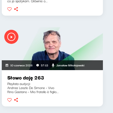
co ja spotykam. Głównie o...
Jarosław Mikołajewski
10 czerwca 2026
57:13
Słowo daję 263
Playlista audycji:
Andrea Laszlo De Simone - Vivo
Rino Gaetano - Mio fratello è figlio...