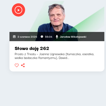
Jarosław Mikołajewski
3 czerwca 2026
56:04
Słowo daję 262
Prosto z Triestu - Joanna Ugniewska (tłumaczka, eseistka,
wielka badaczka Romantyzmu), Dawid...