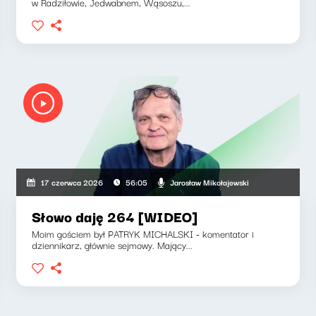
w Radziłowie, Jedwabnem, Wąsoszu,...
Jarosław Mikołajewski
17 czerwca 2026
56:05
Słowo daję 264 [WIDEO]
Moim gościem był PATRYK MICHALSKI - komentator i
dziennikarz, głównie sejmowy. Mający...